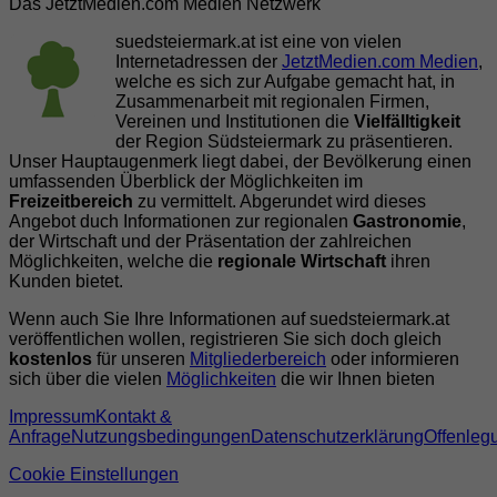
Das JetztMedien.com Medien Netzwerk
suedsteiermark.at ist eine von vielen
Internetadressen der
JetztMedien.com Medien
,
welche es sich zur Aufgabe gemacht hat, in
Zusammenarbeit mit regionalen Firmen,
Vereinen und Institutionen die
Vielfälltigkeit
der Region Südsteiermark zu präsentieren.
Unser Hauptaugenmerk liegt dabei, der Bevölkerung einen
umfassenden Überblick der Möglichkeiten im
Freizeitbereich
zu vermittelt. Abgerundet wird dieses
Angebot duch Informationen zur regionalen
Gastronomie
,
der Wirtschaft und der Präsentation der zahlreichen
Möglichkeiten, welche die
regionale Wirtschaft
ihren
Kunden bietet.
Wenn auch Sie Ihre Informationen auf suedsteiermark.at
veröffentlichen wollen, registrieren Sie sich doch gleich
kostenlos
für unseren
Mitgliederbereich
oder informieren
sich über die vielen
Möglichkeiten
die wir Ihnen bieten
Impressum
Kontakt &
Anfrage
Nutzungsbedingungen
Datenschutzerklärung
Offenleg
Cookie Einstellungen