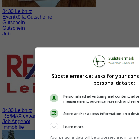
8430 Leibnitz
Eventkölla Gutscheine
Gutschein
Gutschein
Job
Südsteiermark.at asks for your con
personal data to:
Personalised advertising and content, adve
measurement, audience research and serv
8430 Leibnitz
Store and/or access information on a devi
RE/MAX expandiert in der Südsteiermark
Job Angebot
Learn more
Immobilie
Your personal data will be processed and informa