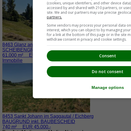
(cookies, unique identifiers, and other device data
accessed by and shared with 210 partners, or used s
site. We and our partners may use precise geoloca
partners.
Some vendors may process your personal data on t
interest, which you can object to by managing you
for a link at the bottom of this page or in the sit
withdraw consent in privacy and cookie settings.
8463 Glanz an der Weinstraße / Fötschach
SCHEIBENGRUND nahe der WEINSTRASSE
61.000 m² EUR 730.000.-
Consent
Immobilie
Do not consent
Manage options
8453 Sankt Johann im Saggautal / Eichberg
BAUGRUND inkl. BAUBESCHEID
740 m² EUR 45.000.-