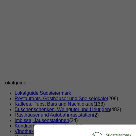
Lokalguide
Lokalguide Südsteiermark
Restaurants, Gasthäuser und Speiselokale
(208)
Kaffees, Pubs, Bars und Nachtlokale
(133)
Buschenschenken, Weingüter und Heurigen
(482)
Rasthäuser und Autobahnraststätten
(2)
Imbisse, Jausenstationen
(24)
Konditoreien und Eissalons
(37)
Vinotheken
(5)