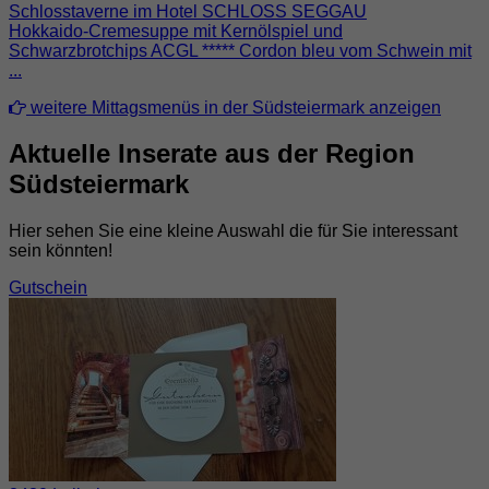
Schlosstaverne im Hotel SCHLOSS SEGGAU
Hokkaido-Cremesuppe mit Kernölspiel und
Schwarzbrotchips ACGL ***** Cordon bleu vom Schwein mit
...
weitere Mittagsmenüs in der Südsteiermark anzeigen
Aktuelle Inserate aus der Region
Südsteiermark
Hier sehen Sie eine kleine Auswahl die für Sie interessant
sein könnten!
Gutschein