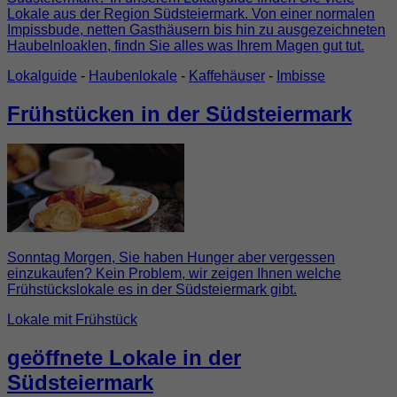
Lokale aus der Region Südsteiermark. Von einer normalen
Impissbude, netten Gasthäusern bis hin zu ausgezeichneten
Haubelnloaklen, findn Sie alles was Ihrem Magen gut tut.
Lokalguide
-
Haubenlokale
-
Kaffehäuser
-
Imbisse
Frühstücken in der Südsteiermark
Sonntag Morgen, Sie haben Hunger aber vergessen
einzukaufen? Kein Problem, wir zeigen Ihnen welche
Frühstückslokale es in der Südsteiermark gibt.
Lokale mit Frühstück
geöffnete Lokale in der
Südsteiermark