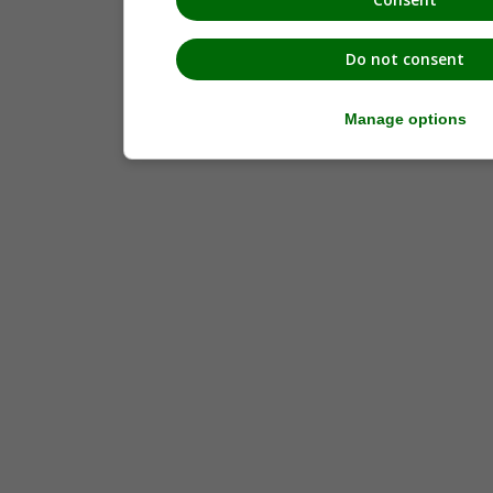
Oberhaag
(6)
Obervogau
(2)
Pistorf
(17)
Do not consent
Ragnitz
(3)
Ratsch an der Weinstraße
(10)
Retznei
(1)
Manage options
Sankt Andrä-Höch
(18)
Sankt Georgen an der Stiefing
(6)
Sankt Johann im Saggautal
(16)
Sankt Nikolai im Sausal
(28)
Sankt Nikolai ob Draßling
(7)
Sankt Ulrich am Waasen
(2)
Sankt Veit am Vogau
(11)
Schloßberg
(7)
Seggauberg
(4)
Spielfeld
(16)
Stocking
(3)
Straß in Steiermark
(6)
Sulztal an der Weinstraße
(2)
Tillmitsch
(13)
Vogau
(7)
Wagna
(23)
Weitendorf
(2)
Wildon
(9)
Wolfsberg im Schwarzautal
(5)