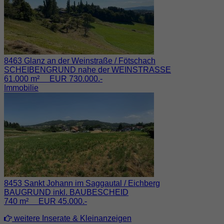
8463 Glanz an der Weinstraße / Fötschach
SCHEIBENGRUND nahe der WEINSTRASSE
61.000 m² EUR 730.000.-
Immobilie
8453 Sankt Johann im Saggautal / Eichberg
BAUGRUND inkl. BAUBESCHEID
740 m² EUR 45.000.-
weitere Inserate & Kleinanzeigen