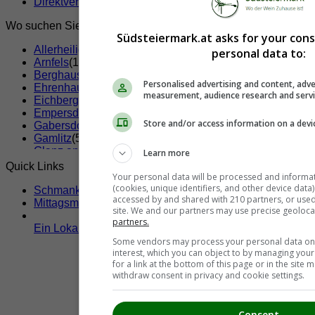
Direktvermarkter, Bauernläden und Bauernmärkte
(22)
Wo suchen Sie?
Südsteiermark.at asks for your con
Allerheiligen bei Wildon
(4)
personal data to:
Arnfels
(11)
Berghausen
(8)
Personalised advertising and content, adve
Ehrenhausen
(12)
measurement, audience research and serv
Eichberg-Trautenburg
(10)
Empersdorf
(1)
Store and/or access information on a devi
Gabersdorf
(7)
Gamlitz
(57)
Glanz an der Weinstraße
(19)
Learn more
Gleinstätten
(11)
Quick Links
Gralla
(13)
Your personal data will be processed and informa
(cookies, unique identifiers, and other device data
Großklein
(37)
Schmankerltage
accessed by and shared with 210 partners, or used s
Heiligenkreuz am Waasen
(3)
Mittagsmenü
site. We and our partners may use precise geoloca
Heimschuh
(17)
partners.
Hengsberg
(4)
Ein Lokal hier eintragen!
Kaindorf an der Sulm
(1)
Some vendors may process your personal data on t
Kitzeck im Sausal
(51)
interest, which you can object to by managing you
for a link at the bottom of this page or in the sit
Lang
(6)
withdraw consent in privacy and cookie settings.
Lebring-Sankt Margarethen
(13)
Leibnitz
(116)
Leutschach
(52)
Consent