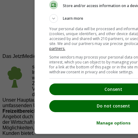
Store and/or access information on a devi
Learn more
Your personal data will be processed and informa
(cookies, unique identifiers, and other device data
accessed by and shared with 210 partners, or used s
site. We and our partners may use precise geoloca
partners.
Das JetztMedien.com Medien Netzwerk
Some vendors may process your personal data on t
interest, which you can object to by managing you
suedsteiermark.at ist eine von vielen
for a link at the bottom of this page or in the sit
withdraw consent in privacy and cookie settings.
Internetadressen der
JetztMedien.com Medien
,
welche es sich zur Aufgabe gemacht hat, in
Zusammenarbeit mit regionalen Firmen,
Consent
Vereinen und Institutionen die
Vielfälltigkeit
der Region Südsteiermark zu präsentieren.
Unser Hauptaugenmerk liegt dabei, der Bevölkerung einen
umfassenden Überblick der Möglichkeiten im
Do not consent
Freizeitbereich
zu vermittelt. Abgerundet wird dieses
Angebot duch Informationen zur regionalen
Gastronomie
,
der Wirtschaft und der Präsentation der zahlreichen
Manage options
Möglichkeiten, welche die
regionale Wirtschaft
ihren
Kunden bietet.