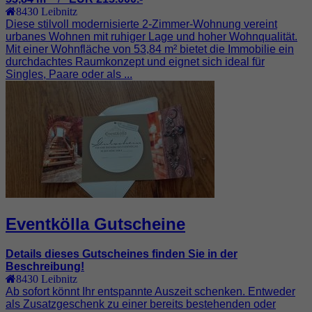
8430
Leibnitz
Diese stilvoll modernisierte 2-Zimmer-Wohnung vereint
urbanes Wohnen mit ruhiger Lage und hoher Wohnqualität.
Mit einer Wohnfläche von 53,84 m² bietet die Immobilie ein
durchdachtes Raumkonzept und eignet sich ideal für
Singles, Paare oder als ...
Eventkölla Gutscheine
Details dieses Gutscheines finden Sie in der
Beschreibung!
8430
Leibnitz
Ab sofort könnt Ihr entspannte Auszeit schenken. Entweder
als Zusatzgeschenk zu einer bereits bestehenden oder