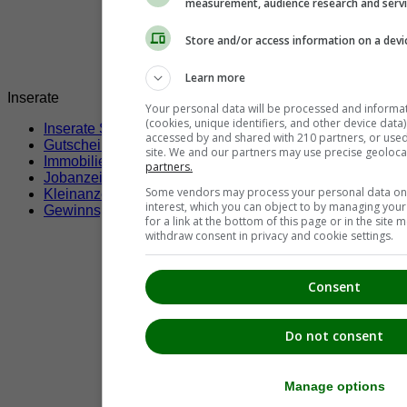
measurement, audience research and serv
Store and/or access information on a devi
Learn more
Inserate
Your personal data will be processed and informa
(cookies, unique identifiers, and other device data
Inserate Südsteiermark
(94)
accessed by and shared with 210 partners, or used s
Gutscheine & Rabatte
(1)
site. We and our partners may use precise geoloca
Immobilien
(28)
partners.
Jobanzeigen
(21)
Some vendors may process your personal data on t
Kleinanzeigen
(30)
interest, which you can object to by managing you
Gewinnspiele
(2)
for a link at the bottom of this page or in the sit
withdraw consent in privacy and cookie settings.
Consent
Do not consent
Manage options