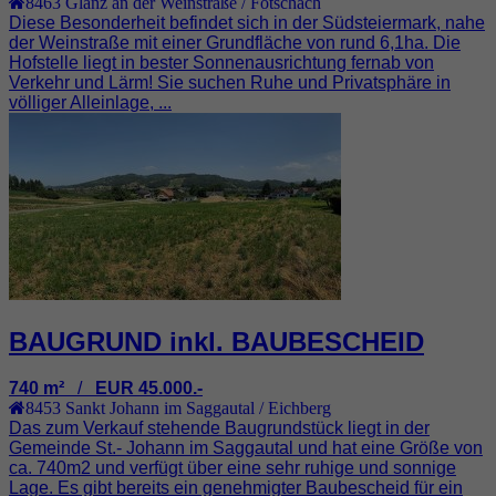
8463
Glanz an der Weinstraße / Fötschach
Diese Besonderheit befindet sich in der Südsteiermark, nahe
der Weinstraße mit einer Grundfläche von rund 6,1ha. Die
Hofstelle liegt in bester Sonnenausrichtung fernab von
Verkehr und Lärm! Sie suchen Ruhe und Privatsphäre in
völliger Alleinlage, ...
BAUGRUND inkl. BAUBESCHEID
740 m²
/
EUR 45.000.-
8453
Sankt Johann im Saggautal / Eichberg
Das zum Verkauf stehende Baugrundstück liegt in der
Gemeinde St.- Johann im Saggautal und hat eine Größe von
ca. 740m2 und verfügt über eine sehr ruhige und sonnige
Lage. Es gibt bereits ein genehmigter Baubescheid für ein