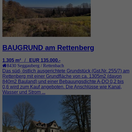
BAUGRUND am Rettenberg
1.305 m²
/
EUR 135.000.-
8430
Seggauberg / Rettenbach
Das süd- östlich ausgerichtete Grundstück (Gst.Nr. 255/7) am
Rettenberg mit einer Grundfläche von ca. 1305m2 (davon
840m2 Bauland) und einer Bebauungsdichte A-DO 0,2 bis
0,6 wird zum Kauf angeboten. Die Anschlüsse wie Kanal,
Wasser und Strom ...