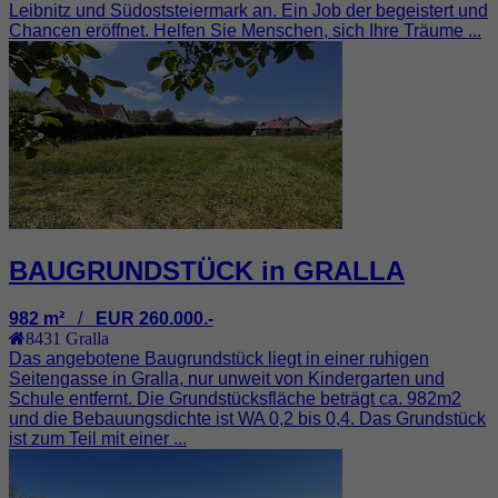
Leibnitz und Südoststeiermark an. Ein Job der begeistert und
Chancen eröffnet. Helfen Sie Menschen, sich Ihre Träume ...
BAUGRUNDSTÜCK in GRALLA
982 m²
/
EUR 260.000.-
8431
Gralla
Das angebotene Baugrundstück liegt in einer ruhigen
Seitengasse in Gralla, nur unweit von Kindergarten und
Schule entfernt. Die Grundstücksfläche beträgt ca. 982m2
und die Bebauungsdichte ist WA 0,2 bis 0,4. Das Grundstück
ist zum Teil mit einer ...