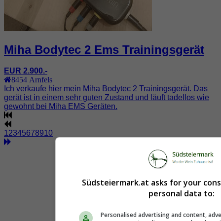
Miha Bodytec 2 Ems Trainingsgerät
EUR 2.900.-
8454
Arnfels
Ich verkaufe hier mein Miha Bodytec 2 Trainingsgerät. Das
gerät ist in einem sehr guten Zustand und läuft tadellos wie
gewohnt bei Miha EMS Geräten.
1
2
3
4
5
6
7
8
9
10
Südsteiermark.at asks for your con
personal data to:
Personalised advertising and content, adve