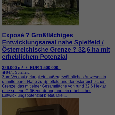
Exposé ? Großflächiges
Entwicklungsareal nahe Spielfeld /
Österreichische Grenze ? 32,6 ha mit
erheblichem Potenzial
326.000 m²
/
EUR 1.500.000.-
8471
Spielfeld
Zum Verkauf gelangt ein außergewöhnliches Anwesen in
unmittelbarer Nähe zu Spielfeld und der österreichischen
Grenze, das mit einer Gesamtfläche von rund 32,6 Hektar
eine seltene Größenordnung und ein erhebliches
Entwicklungspotenzial bietet. Die ...