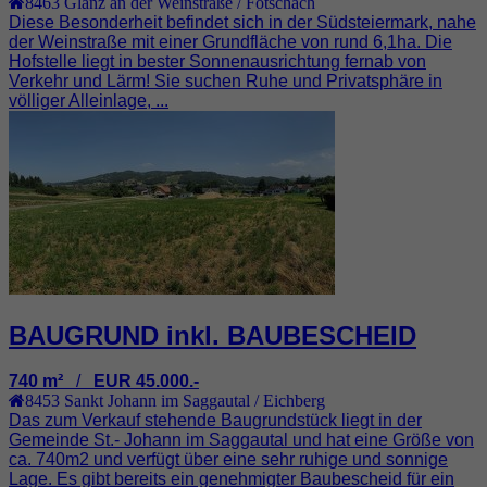
8463
Glanz an der Weinstraße / Fötschach
Diese Besonderheit befindet sich in der Südsteiermark, nahe
der Weinstraße mit einer Grundfläche von rund 6,1ha. Die
Hofstelle liegt in bester Sonnenausrichtung fernab von
Verkehr und Lärm! Sie suchen Ruhe und Privatsphäre in
völliger Alleinlage, ...
BAUGRUND inkl. BAUBESCHEID
740 m²
/
EUR 45.000.-
8453
Sankt Johann im Saggautal / Eichberg
Das zum Verkauf stehende Baugrundstück liegt in der
Gemeinde St.- Johann im Saggautal und hat eine Größe von
ca. 740m2 und verfügt über eine sehr ruhige und sonnige
Lage. Es gibt bereits ein genehmigter Baubescheid für ein