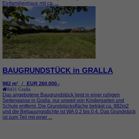
Einfamilienhaus mit ca. ...
BAUGRUNDSTÜCK in GRALLA
982 m²
/
EUR 260.000.-
8431
Gralla
Das angebotene Baugrundstück liegt in einer ruhigen
Seitengasse in Gralla, nur unweit von Kindergarten und
Schule entfernt. Die Grundstücksfläche beträgt ca. 982m2
und die Bebauungsdichte ist WA 0,2 bis 0,4. Das Grundstück
ist zum Teil mit einer ...