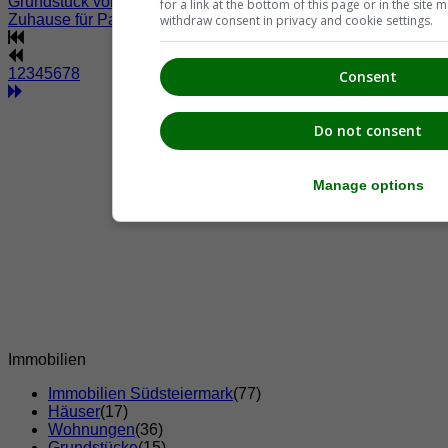
Grundstück von 432 m2 bietet die Immobilie ein ideales
for a link at the bottom of this page or in the sit
Zuhause für Paare oder ...
withdraw consent in privacy and cookie settings.
1
2
3
4
5
6
7
8
Consent
Do not consent
Manage options
Immobilien
Immobilien Südsteiermark
(77)
Häuser
(17)
Wohnungen
(36)
Grundstücke
(15)