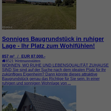
Sonniges Baugrundstück in ruhiger
Lage - Ihr Platz zum Wohlfühlen!
857 m²
/
EUR 87.000.-
8521
Wettmannstätten
WOHNEN, WO RUHE UND LEBENSQUALITÄT ZUHAUSE
SIND Sie sind auf der Suche nach dem idealen Platz für Ihr
zukünftiges Eigenheim? Dann könnte dieses attraktive
Baugrundstück genau das Richtige für Sie sein. In einer
ruhigen und sonnigen Wohnlage von ...