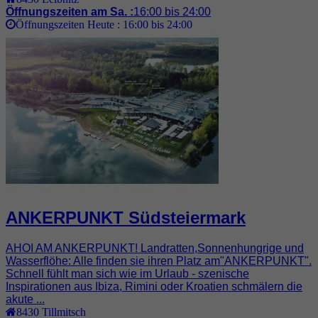
Öffnungszeiten am Sa. :
16:00 bis 24:00
Öffnungszeiten Heute :
16:00 bis 24:00
ANKERPUNKT Südsteiermark
AHOI AM ANKERPUNKT! Landratten,Sonnenhungrige und
Wasserflöhe: Alle finden sie ihren Platz am"ANKERPUNKT".
Schnell fühlt man sich wie im Urlaub - szenische
Inspirationen aus Ibiza, Rimini oder Kroatien schmälern die
akute ...
8430
Tillmitsch