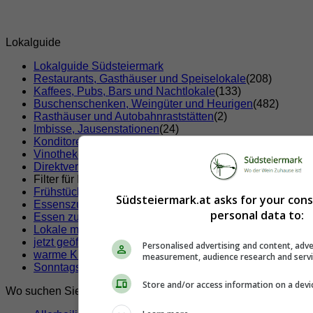
Lokalguide
Lokalguide Südsteiermark
Restaurants, Gasthäuser und Speiselokale
(208)
Kaffees, Pubs, Bars und Nachtlokale
(133)
Buschenschenken, Weingüter und Heurigen
(482)
Rasthäuser und Autobahnraststätten
(2)
Imbisse, Jausenstationen
(24)
Konditoreien und Eissalons
(37)
Vinotheken
(5)
Direktvermarkter, Bauernläden und Bauernmärkte
(22)
Filter für Ihre Suche!
Frühstücken
Südsteiermark.at asks for your con
Essenszustellung
personal data to:
Essen zum Mitnehmen
Lokale mit Klimaanlage
jetzt geöffnete Lokale
(x)
Personalised advertising and content, adve
warme Küche jetzt
measurement, audience research and serv
Sonntags geöffnete Lokale
Store and/or access information on a devi
Wo suchen Sie?