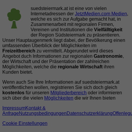
suedsteiermark.at ist eine von vielen
Internetadressen der
JetztMedien.com Medien
,
welche es sich zur Aufgabe gemacht hat, in
Zusammenarbeit mit regionalen Firmen,
Vereinen und Institutionen die
Vielfälltigkeit
der Region Südsteiermark zu präsentieren.
Unser Hauptaugenmerk liegt dabei, der Bevölkerung einen
umfassenden Überblick der Möglichkeiten im
Freizeitbereich
zu vermittelt. Abgerundet wird dieses
Angebot duch Informationen zur regionalen
Gastronomie
,
der Wirtschaft und der Präsentation der zahlreichen
Möglichkeiten, welche die
regionale Wirtschaft
ihren
Kunden bietet.
Wenn auch Sie Ihre Informationen auf suedsteiermark.at
veröffentlichen wollen, registrieren Sie sich doch gleich
kostenlos
für unseren
Mitgliederbereich
oder informieren
sich über die vielen
Möglichkeiten
die wir Ihnen bieten
Impressum
Kontakt &
Anfrage
Nutzungsbedingungen
Datenschutzerklärung
Offenleg
Cookie Einstellungen