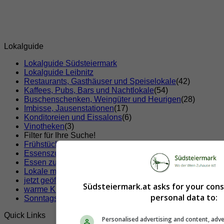
Lokalguide
Lokalguide Südsteiermark
Lokalguide Leibnitz
Restaurants, Gasthäuser und Speiselokale
(42)
Kaffees, Pubs, Bars und Nachtlokale
(54)
Buschenschenken, Weingüter und Heurigen
(28)
Imbisse, Jausenstationen
(17)
Konditoreien und Eissalons
(6)
Vinotheken
(3)
Filter für Ihre Suche!
Frühstücken
Essenszustellung
Essen zum Mitnehmen
Lokale mit Klimaanlage
jetzt geöffnete Lokale
Südsteiermark.at asks for your con
warme Küche jetzt
personal data to:
Sonntags geöffnete Lokale
Quick Links
Personalised advertising and content, adve