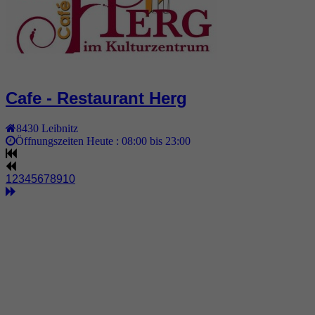
Cafe - Restaurant Herg
8430
Leibnitz
Öffnungszeiten Heute :
08:00 bis 23:00
1
2
3
4
5
6
7
8
9
10