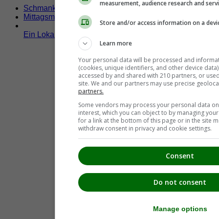
measurement, audience research and serv
Schmankerltage
Mittagsmenü
Store and/or access information on a devi
Ein Lokal hier eintragen!
Learn more
Your personal data will be processed and informa
(cookies, unique identifiers, and other device data
accessed by and shared with 210 partners, or used s
site. We and our partners may use precise geoloca
partners.
Some vendors may process your personal data on t
interest, which you can object to by managing you
for a link at the bottom of this page or in the sit
withdraw consent in privacy and cookie settings.
Consent
Do not consent
Manage options