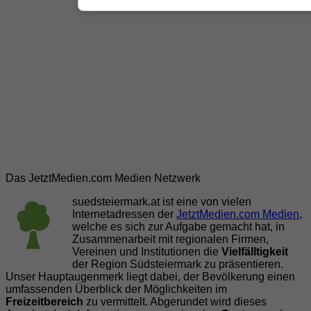
Das JetztMedien.com Medien Netzwerk
suedsteiermark.at ist eine von vielen
Internetadressen der
JetztMedien.com Medien
,
welche es sich zur Aufgabe gemacht hat, in
Zusammenarbeit mit regionalen Firmen,
Vereinen und Institutionen die
Vielfälltigkeit
der Region Südsteiermark zu präsentieren.
Unser Hauptaugenmerk liegt dabei, der Bevölkerung einen
umfassenden Überblick der Möglichkeiten im
Freizeitbereich
zu vermittelt. Abgerundet wird dieses