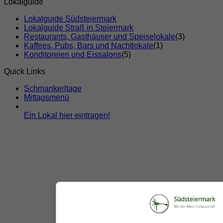
Lokalguide
Lokalguide Südsteiermark
Lokalguide Straß in Steiermark
Restaurants, Gasthäuser und Speiselokale
(3)
Kaffees, Pubs, Bars und Nachtlokale
(1)
Konditoreien und Eissalons
(5)
Quick Links
Schmankerltage
Mittagsmenü
Ein Lokal hier eintragen!