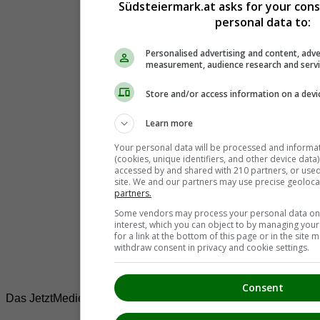
Südsteiermark.at asks for your con
personal data to:
Personalised advertising and content, adve
measurement, audience research and serv
Store and/or access information on a devi
Learn more
Your personal data will be processed and informa
(cookies, unique identifiers, and other device data
accessed by and shared with 210 partners, or used s
site. We and our partners may use precise geoloca
partners.
Some vendors may process your personal data on t
interest, which you can object to by managing you
for a link at the bottom of this page or in the sit
withdraw consent in privacy and cookie settings.
Consent
Das JetztMedien.com Medien Netzwerk