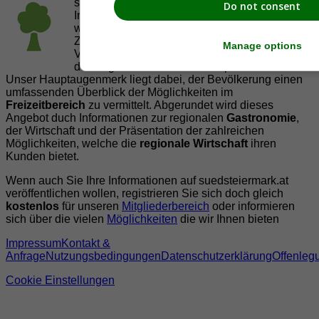
suedsteiermark.at ist eine von vielen
Do not consent
Internetadressen der
JetztMedien.com Medien
,
welche es sich zur Aufgabe gemacht hat, in
Zusammenarbeit mit regionalen Firmen,
Manage options
Vereinen und Institutionen die
Vielfälltigkeit
der Region Südsteiermark zu präsentieren.
Unser Hauptaugenmerk liegt dabei, der Bevölkerung einen
umfassenden Überblick der Möglichkeiten im
Freizeitbereich
zu vermittelt. Abgerundet wird dieses
Angebot duch Informationen zur regionalen
Gastronomie
,
der Wirtschaft und der Präsentation der zahlreichen
Möglichkeiten, welche die
regionale Wirtschaft
ihren
Kunden bietet.
Wenn auch Sie Ihre Informationen auf suedsteiermark.at
veröffentlichen wollen, registrieren Sie sich doch gleich
kostenlos
für unseren
Mitgliederbereich
oder informieren
sich über die vielen
Möglichkeiten
die wir Ihnen bieten
Impressum
Kontakt &
Anfrage
Nutzungsbedingungen
Datenschutzerklärung
Offenleg
Cookie Einstellungen