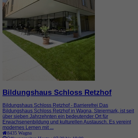
Bildungshaus Schloss Retzhof
Bildungshaus Schloss Retzhof - Barrierefrei Das
Bildungshaus Schloss Retzhof in Wagna, Steiermark, ist seit
über sieben Jahrzehnten ein bedeutender Ort für
Erwachsenenbildung und kulturellen Austausch. Es vereint
modernes Lernen mit ...
8435
Wagna