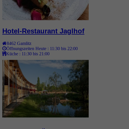
Hotel-Restaurant Jaglhof
8462
Gamlitz
Öffnungszeiten Heute :
11:30 bis 22:00
Küche :
11:30 bis 21:00