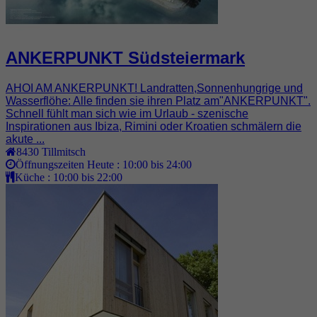
ANKERPUNKT Südsteiermark
AHOI AM ANKERPUNKT! Landratten,Sonnenhungrige und
Wasserflöhe: Alle finden sie ihren Platz am"ANKERPUNKT".
Schnell fühlt man sich wie im Urlaub - szenische
Inspirationen aus Ibiza, Rimini oder Kroatien schmälern die
akute ...
8430
Tillmitsch
Öffnungszeiten Heute :
10:00 bis 24:00
Küche :
10:00 bis 22:00