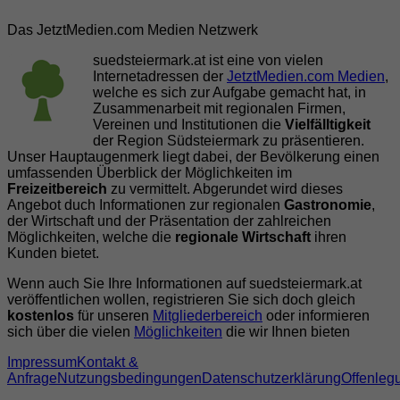
Das JetztMedien.com Medien Netzwerk
suedsteiermark.at ist eine von vielen
Internetadressen der
JetztMedien.com Medien
,
welche es sich zur Aufgabe gemacht hat, in
Zusammenarbeit mit regionalen Firmen,
Vereinen und Institutionen die
Vielfälltigkeit
der Region Südsteiermark zu präsentieren.
Unser Hauptaugenmerk liegt dabei, der Bevölkerung einen
umfassenden Überblick der Möglichkeiten im
Freizeitbereich
zu vermittelt. Abgerundet wird dieses
Angebot duch Informationen zur regionalen
Gastronomie
,
der Wirtschaft und der Präsentation der zahlreichen
Möglichkeiten, welche die
regionale Wirtschaft
ihren
Kunden bietet.
Wenn auch Sie Ihre Informationen auf suedsteiermark.at
veröffentlichen wollen, registrieren Sie sich doch gleich
kostenlos
für unseren
Mitgliederbereich
oder informieren
sich über die vielen
Möglichkeiten
die wir Ihnen bieten
Impressum
Kontakt &
Anfrage
Nutzungsbedingungen
Datenschutzerklärung
Offenleg