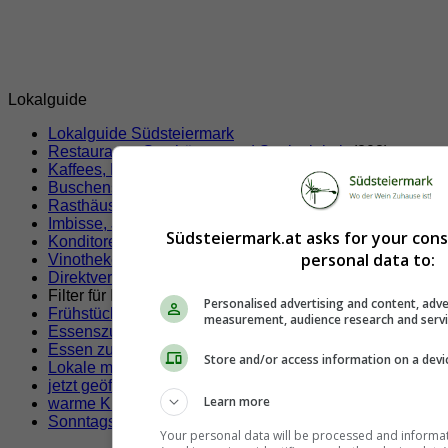
Lokalguide
Lokalguide Südsteiermark
Restaurants, Gasthäuser und Speiselokale
(208)
Kaffees, Pubs, Bars und Nachtlokale
(133)
Buschenschenken, Weingüter und Heurigen
(482)
Rasthäuser und Autobahnraststätten
(2)
Imbisse, Jausenstationen
(24)
Südsteiermark.at asks for your con
Konditoreien und Eissalons
(37)
personal data to:
Vinotheken
(5)
Direktvermarkter, Bauernläden und Bauernmärkte
(22)
Filter für Ihre Suche!
Personalised advertising and content, adve
Frühstücken
(x)
measurement, audience research and serv
Essenszustellung
Essen zum Mitnehmen
Store and/or access information on a devi
Lokale mit Klimaanlage
jetzt geöffnete Lokale
Learn more
warme Küche jetzt
Sonntags geöffnete Lokale
Your personal data will be processed and informa