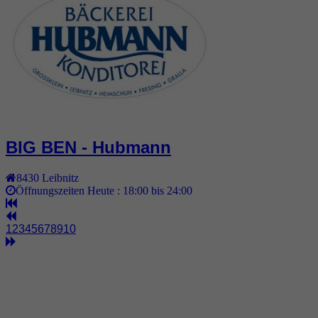
BIG BEN - Hubmann
8430
Leibnitz
Öffnungszeiten Heute :
18:00 bis 24:00
1
2
3
4
5
6
7
8
9
10