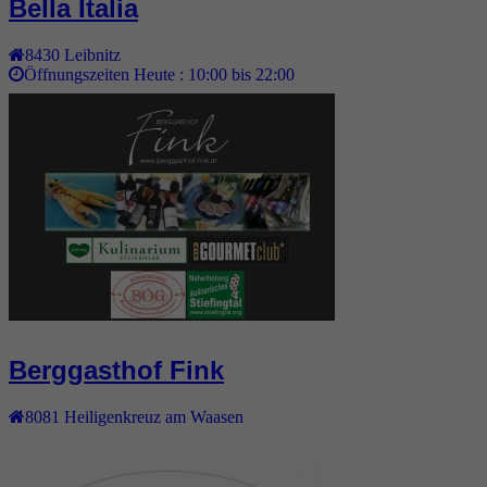
Bella Italia
8430
Leibnitz
Öffnungszeiten Heute :
10:00 bis 22:00
Berggasthof Fink
8081
Heiligenkreuz am Waasen