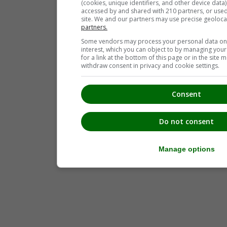
(cookies, unique identifiers, and other device data
Leutschach
(52)
accessed by and shared with 210 partners, or used s
Oberhaag
(6)
site. We and our partners may use precise geoloca
Obervogau
(2)
partners.
Pistorf
(17)
Some vendors may process your personal data on t
Ragnitz
(3)
interest, which you can object to by managing you
Ratsch an der Weinstraße
(10)
for a link at the bottom of this page or in the sit
Retznei
(1)
withdraw consent in privacy and cookie settings.
Sankt Andrä-Höch
(18)
Sankt Georgen an der Stiefing
(6)
Sankt Johann im Saggautal
(16)
Consent
Sankt Nikolai im Sausal
(28)
Sankt Nikolai ob Draßling
(7)
Sankt Ulrich am Waasen
(2)
Do not consent
Sankt Veit am Vogau
(11)
Schloßberg
(7)
Seggauberg
(4)
Manage options
Spielfeld
(16)
Stocking
(3)
Straß in Steiermark
(6)
Sulztal an der Weinstraße
(2)
Tillmitsch
(13)
Vogau
(7)
Wagna
(23)
Weitendorf
(2)
Wildon
(9)