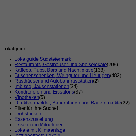
Lokalguide
Lokalguide Südsteiermark
Restaurants, Gasthäuser und Speiselokale
(208)
Kaffees, Pubs, Bars und Nachtlokale
(133)
Buschenschenken, Weingüter und Heurigen
(482)
Rasthäuser und Autobahnraststätten
(2)
Imbisse, Jausenstationen
(24)
Konditoreien und Eissalons
(37)
Vinotheken
(5)
Direktvermarkter, Bauernläden und Bauernmärkte
(22)
Filter für Ihre Suche!
Frühstücken
Essenszustellung
Essen zum Mitnehmen
Lokale mit Klimaanlage
jetzt geöffnete Lokale