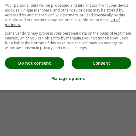
Your personal data will be processed and information from your device
(cookies, unique identifiers, and other device data) may be stored by,
accessed by and shared with 210 partners, or used specifically by this
site. We and our partners may use precise geolocation data.
List of
partners.
Some vendors may process your personal data on the basis of legitimate
interest, which you can object to by managing your options below. Look
for a link at the bottom of this page or in the site menu to manage or
withdraw consent in privacy and cookie settings.
Do not consent
Consent
Manage options