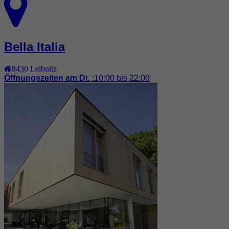
Bella Italia
8430
Leibnitz
Öffnungszeiten am Di. :
10:00 bis 22:00