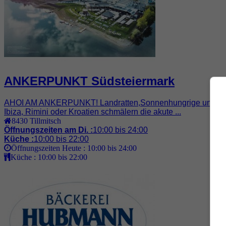
ANKERPUNKT Südsteiermark
AHOI AM ANKERPUNKT! Landratten,Sonnenhungrige und Wasserf
Ibiza, Rimini oder Kroatien schmälern die akute ...
8430
Tillmitsch
Öffnungszeiten am Di. :
10:00 bis 24:00
Küche :
10:00 bis 22:00
Öffnungszeiten Heute :
10:00 bis 24:00
Küche :
10:00 bis 22:00