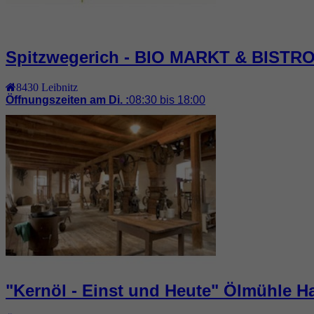
Spitzwegerich - BIO MARKT & BISTR
8430
Leibnitz
Öffnungszeiten am Di. :
08:30 bis 18:00
"Kernöl - Einst und Heute" Ölmühle Ha