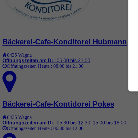
Bäckerei-Cafe-Konditorei Hubmann
8435
Wagna
Öffnungszeiten am Di. :
06:00 bis 21:00
Öffnungszeiten Heute :
08:00 bis 21:00
Bäckerei-Cafe-Kontidorei Pokes
8435
Wagna
Öffnungszeiten am Di. :
05:30 bis 12:30, 15:00 bis 18:00
Öffnungszeiten Heute :
06:30 bis 12:00