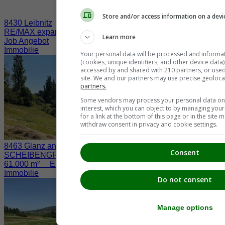
Store and/or access information on a devi
8430 Leibnitz
RE/MAX expandiert in der Südsteiermark
Learn more
Job Angebot
Immobilie
Your personal data will be processed and informa
(cookies, unique identifiers, and other device data
accessed by and shared with 210 partners, or used s
site. We and our partners may use precise geoloca
partners.
Some vendors may process your personal data on t
interest, which you can object to by managing you
for a link at the bottom of this page or in the sit
withdraw consent in privacy and cookie settings.
8463 Glanz an der Weinstraße / Fötschach
Consent
SCHEIBENGRUND nahe der WEINSTRASSE
61.000 m² EUR 730.000.-
Immobilie
Do not consent
Manage options