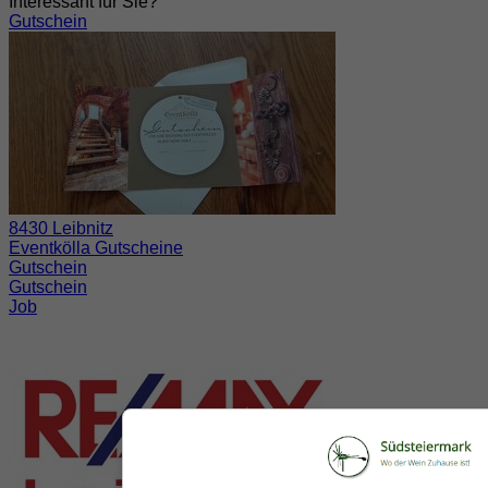
Interessant für Sie?
Gutschein
8430 Leibnitz
Eventkölla Gutscheine
Gutschein
Gutschein
Job