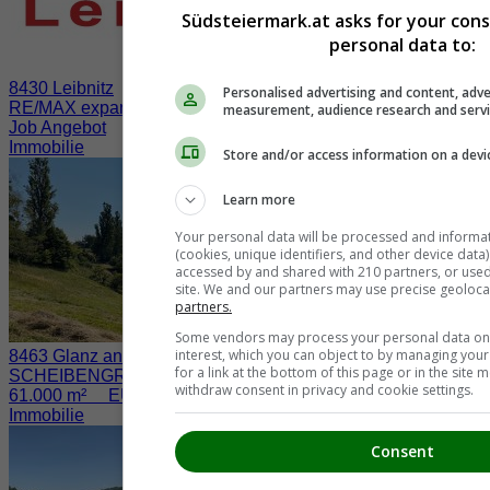
Südsteiermark.at asks for your con
personal data to:
8430 Leibnitz
Personalised advertising and content, adve
RE/MAX expandiert in der Südsteiermark
measurement, audience research and serv
Job Angebot
Immobilie
Store and/or access information on a devi
Learn more
Your personal data will be processed and informa
(cookies, unique identifiers, and other device data
accessed by and shared with 210 partners, or used s
site. We and our partners may use precise geoloca
partners.
Some vendors may process your personal data on t
interest, which you can object to by managing you
8463 Glanz an der Weinstraße / Fötschach
for a link at the bottom of this page or in the sit
SCHEIBENGRUND nahe der WEINSTRASSE
withdraw consent in privacy and cookie settings.
61.000 m² EUR 730.000.-
Immobilie
Consent