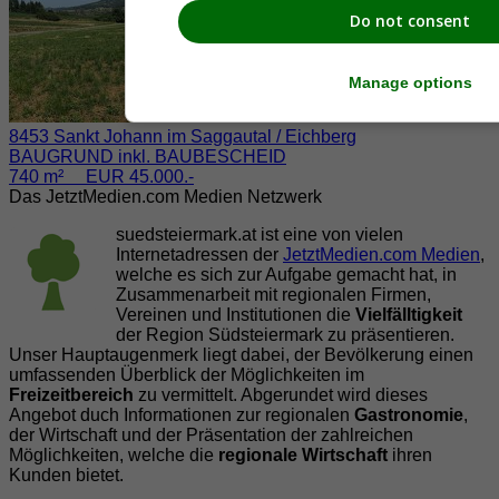
Do not consent
Manage options
8453 Sankt Johann im Saggautal / Eichberg
BAUGRUND inkl. BAUBESCHEID
740 m² EUR 45.000.-
Das JetztMedien.com Medien Netzwerk
suedsteiermark.at ist eine von vielen
Internetadressen der
JetztMedien.com Medien
,
welche es sich zur Aufgabe gemacht hat, in
Zusammenarbeit mit regionalen Firmen,
Vereinen und Institutionen die
Vielfälltigkeit
der Region Südsteiermark zu präsentieren.
Unser Hauptaugenmerk liegt dabei, der Bevölkerung einen
umfassenden Überblick der Möglichkeiten im
Freizeitbereich
zu vermittelt. Abgerundet wird dieses
Angebot duch Informationen zur regionalen
Gastronomie
,
der Wirtschaft und der Präsentation der zahlreichen
Möglichkeiten, welche die
regionale Wirtschaft
ihren
Kunden bietet.