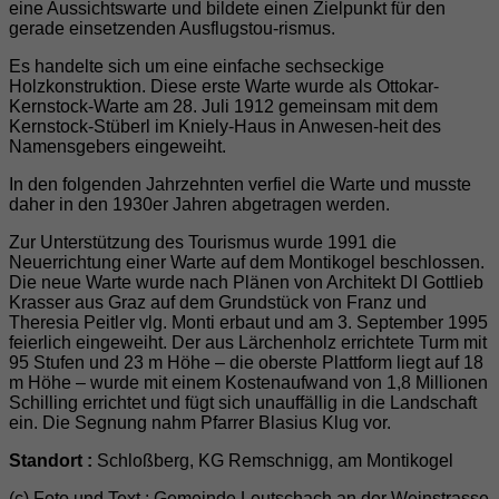
eine Aussichtswarte und bildete einen Zielpunkt für den
gerade einsetzenden Ausflugstou-rismus.
Es handelte sich um eine einfache sechseckige
Holzkonstruktion. Diese erste Warte wurde als Ottokar-
Kernstock-Warte am 28. Juli 1912 gemeinsam mit dem
Kernstock-Stüberl im Kniely-Haus in Anwesen-heit des
Namensgebers eingeweiht.
In den folgenden Jahrzehnten verfiel die Warte und musste
daher in den 1930er Jahren abgetragen werden.
Zur Unterstützung des Tourismus wurde 1991 die
Neuerrichtung einer Warte auf dem Montikogel beschlossen.
Die neue Warte wurde nach Plänen von Architekt DI Gottlieb
Krasser aus Graz auf dem Grundstück von Franz und
Theresia Peitler vlg. Monti erbaut und am 3. September 1995
feierlich eingeweiht. Der aus Lärchenholz errichtete Turm mit
95 Stufen und 23 m Höhe – die oberste Plattform liegt auf 18
m Höhe – wurde mit einem Kostenaufwand von 1,8 Millionen
Schilling errichtet und fügt sich unauffällig in die Landschaft
ein. Die Segnung nahm Pfarrer Blasius Klug vor.
Standort :
Schloßberg, KG Remschnigg, am Montikogel
(c) Foto und Text : Gemeinde Leutschach an der Weinstrasse