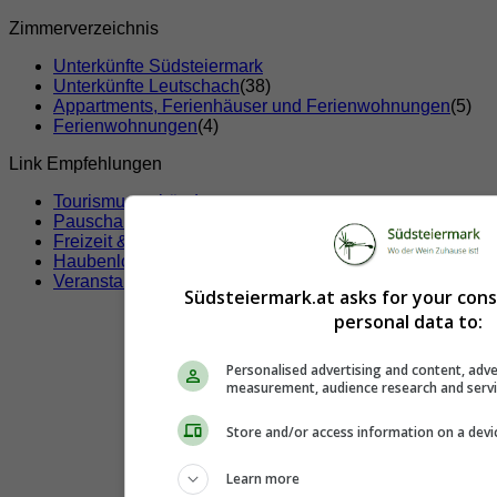
Zimmerverzeichnis
Unterkünfte Südsteiermark
Unterkünfte Leutschach
(38)
Appartments, Ferienhäuser und Ferienwohnungen
(5)
Ferienwohnungen
(4)
Link Empfehlungen
Tourismusverbände
Pauschalangebote
Freizeit & Sport
Haubenlokale
Veranstaltungen
Südsteiermark.at asks for your con
personal data to:
Personalised advertising and content, adve
measurement, audience research and serv
Store and/or access information on a devi
Learn more