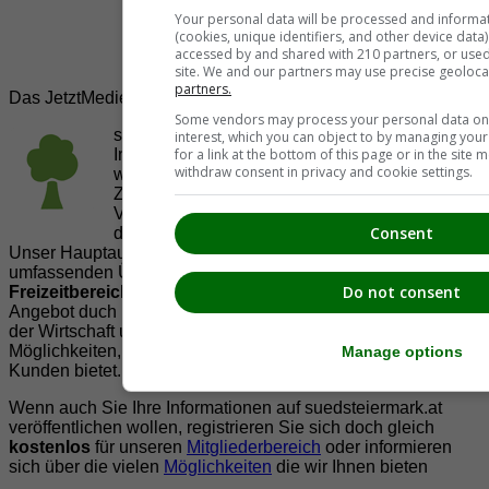
Your personal data will be processed and informa
(cookies, unique identifiers, and other device data
accessed by and shared with 210 partners, or used s
site. We and our partners may use precise geoloca
partners.
Das JetztMedien.com Medien Netzwerk
Some vendors may process your personal data on t
suedsteiermark.at ist eine von vielen
interest, which you can object to by managing you
for a link at the bottom of this page or in the sit
Internetadressen der
JetztMedien.com Medien
,
withdraw consent in privacy and cookie settings.
welche es sich zur Aufgabe gemacht hat, in
Zusammenarbeit mit regionalen Firmen,
Vereinen und Institutionen die
Vielfälltigkeit
Consent
der Region Südsteiermark zu präsentieren.
Unser Hauptaugenmerk liegt dabei, der Bevölkerung einen
umfassenden Überblick der Möglichkeiten im
Do not consent
Freizeitbereich
zu vermittelt. Abgerundet wird dieses
Angebot duch Informationen zur regionalen
Gastronomie
,
der Wirtschaft und der Präsentation der zahlreichen
Möglichkeiten, welche die
regionale Wirtschaft
ihren
Manage options
Kunden bietet.
Wenn auch Sie Ihre Informationen auf suedsteiermark.at
veröffentlichen wollen, registrieren Sie sich doch gleich
kostenlos
für unseren
Mitgliederbereich
oder informieren
sich über die vielen
Möglichkeiten
die wir Ihnen bieten