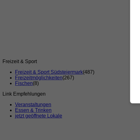
Freizeit & Sport
Freizeit & Sport Südsteiermark
(487)
Freizeitmöglichkeiten
(267)
Fischen
(8)
Link Empfehlungen
Veranstaltungen
Essen & Trinken
jetzt geöffnete Lokale