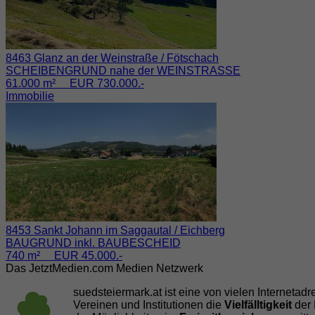
8463 Glanz an der Weinstraße / Fötschach
SCHEIBENGRUND nahe der WEINSTRASSE
61.000 m² EUR 730.000.-
Immobilie
8453 Sankt Johann im Saggautal / Eichberg
BAUGRUND inkl. BAUBESCHEID
740 m² EUR 45.000.-
Das JetztMedien.com Medien Netzwerk
suedsteiermark.at ist eine von vielen Internetad
Vereinen und Institutionen die
Vielfälltigkeit
der 