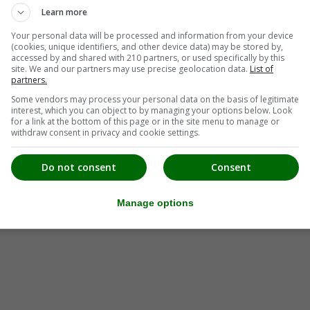
Learn more
Your personal data will be processed and information from your device
(cookies, unique identifiers, and other device data) may be stored by,
accessed by and shared with 210 partners, or used specifically by this
site. We and our partners may use precise geolocation data.
List of
partners.
Some vendors may process your personal data on the basis of legitimate
interest, which you can object to by managing your options below. Look
for a link at the bottom of this page or in the site menu to manage or
withdraw consent in privacy and cookie settings.
Do not consent
Consent
Manage options