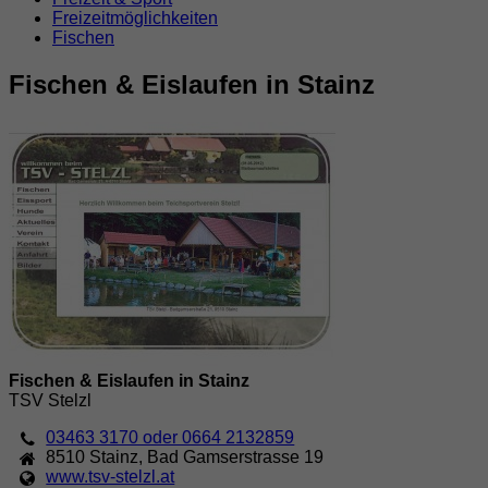
Freizeitmöglichkeiten
Fischen
Fischen & Eislaufen in Stainz
Fischen & Eislaufen in Stainz
TSV Stelzl
03463 3170 oder 0664 2132859
8510
Stainz
,
Bad Gamserstrasse 19
www.tsv-stelzl.at