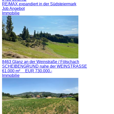
RE/MAX expandiert in der Südsteiermark
Job Angebot
Immobilie
8463 Glanz an der Weinstraße / Fötschach
SCHEIBENGRUND nahe der WEINSTRASSE
61.000 m² EUR 730.000.-
Immobilie