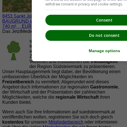
withdraw consent in privacy and cookie settings.
8453 Sankt Johann im Saggautal / Eichberg
Consent
BAUGRUND inkl. BAUBESCHEID
740 m² EUR 45.000.-
Das JetztMedien.com Medien Netzwerk
Do not consent
suedsteiermark.at ist eine von vielen
Internetadressen der
JetztMedien.com Medien
,
Manage options
welche es sich zur Aufgabe gemacht hat, in
Zusammenarbeit mit regionalen Firmen,
Vereinen und Institutionen die
Vielfälltigkeit
der Region Südsteiermark zu präsentieren.
Unser Hauptaugenmerk liegt dabei, der Bevölkerung einen
umfassenden Überblick der Möglichkeiten im
Freizeitbereich
zu vermittelt. Abgerundet wird dieses
Angebot duch Informationen zur regionalen
Gastronomie
,
der Wirtschaft und der Präsentation der zahlreichen
Möglichkeiten, welche die
regionale Wirtschaft
ihren
Kunden bietet.
Wenn auch Sie Ihre Informationen auf suedsteiermark.at
veröffentlichen wollen, registrieren Sie sich doch gleich
kostenlos
für unseren
Mitgliederbereich
oder informieren