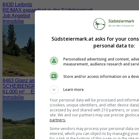
8430 Leibnitz
RE/MAX expandiert in der Südsteiermark
Job Angebot
Immobilie
Südsteiermark.at asks for your con
personal data to:
Personalised advertising and content, adve
measurement, audience research and serv
Store and/or access information on a devi
8463 Glanz an der Weinstraße / Fötschach
SCHEIBENGRUND nahe der WEINSTRASSE
Learn more
61.000 m² EUR 730.000.-
Immobilie
Your personal data will be processed and informa
(cookies, unique identifiers, and other device data
accessed by and shared with 210 partners, or used s
site. We and our partners may use precise geoloca
partners.
Some vendors may process your personal data on t
interest, which you can object to by managing you
for a link at the bottom of this page or in the sit