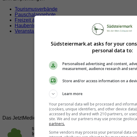
Tourismusverbände
Pauschalangebote
Freizeit & Sport
Haubenlokale
Veranstaltungen
Südsteiermark.at asks for your con
personal data to:
Personalised advertising and content, adve
measurement, audience research and serv
Store and/or access information on a devi
Learn more
Your personal data will be processed and informa
(cookies, unique identifiers, and other device data
accessed by and shared with 210 partners, or used s
Das JetztMedien.com Medien Netzwerk
site. We and our partners may use precise geoloca
partners.
suedsteiermark.at ist eine von vielen
Some vendors may process your personal data on t
Internetadressen der
JetztMedien.com Medien
,