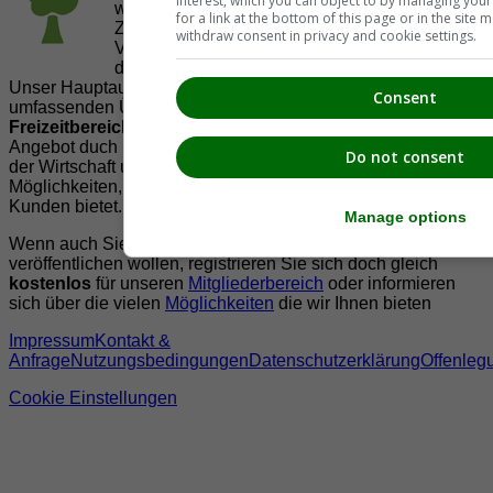
interest, which you can object to by managing you
welche es sich zur Aufgabe gemacht hat, in
for a link at the bottom of this page or in the sit
Zusammenarbeit mit regionalen Firmen,
withdraw consent in privacy and cookie settings.
Vereinen und Institutionen die
Vielfälltigkeit
der Region Südsteiermark zu präsentieren.
Unser Hauptaugenmerk liegt dabei, der Bevölkerung einen
Consent
umfassenden Überblick der Möglichkeiten im
Freizeitbereich
zu vermittelt. Abgerundet wird dieses
Angebot duch Informationen zur regionalen
Gastronomie
,
Do not consent
der Wirtschaft und der Präsentation der zahlreichen
Möglichkeiten, welche die
regionale Wirtschaft
ihren
Kunden bietet.
Manage options
Wenn auch Sie Ihre Informationen auf suedsteiermark.at
veröffentlichen wollen, registrieren Sie sich doch gleich
kostenlos
für unseren
Mitgliederbereich
oder informieren
sich über die vielen
Möglichkeiten
die wir Ihnen bieten
Impressum
Kontakt &
Anfrage
Nutzungsbedingungen
Datenschutzerklärung
Offenleg
Cookie Einstellungen