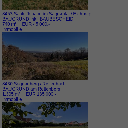
8453 Sankt Johann im Saggautal / Eichberg
BAUGRUND inkl. BAUBESCHEID
740 m² EUR 45.000.-
Immobilie
8430 Seggauberg / Rettenbach
BAUGRUND am Rettenberg
1.305 m² EUR 135.000.-
Immobilie