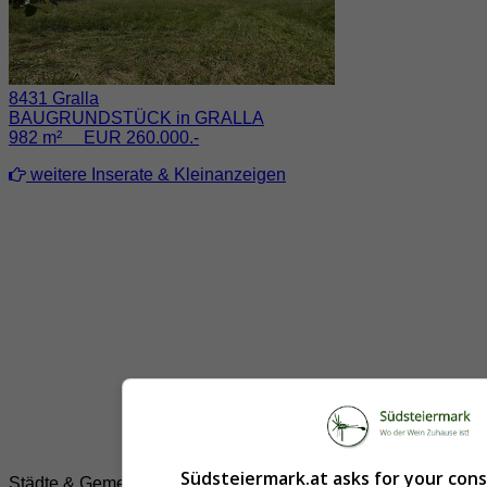
8431 Gralla
BAUGRUNDSTÜCK in GRALLA
982 m² EUR 260.000.-
weitere Inserate & Kleinanzeigen
Südsteiermark.at asks for your con
Städte & Gemeinden