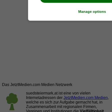
Manage options
Das JetztMedien.com Medien Netzwerk
suedsteiermark.at ist eine von vielen
Internetadressen der
JetztMedien.com Medien
,
welche es sich zur Aufgabe gemacht hat, in
Zusammenarbeit mit regionalen Firmen,
Vereinen und Institutionen die
Vielfälltigkeit