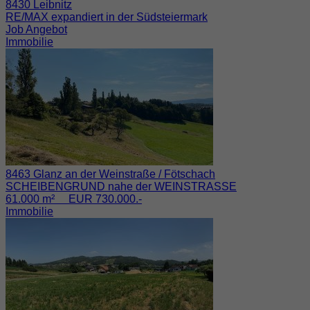
8430 Leibnitz
RE/MAX expandiert in der Südsteiermark
Job Angebot
Immobilie
8463 Glanz an der Weinstraße / Fötschach
SCHEIBENGRUND nahe der WEINSTRASSE
61.000 m² EUR 730.000.-
Immobilie