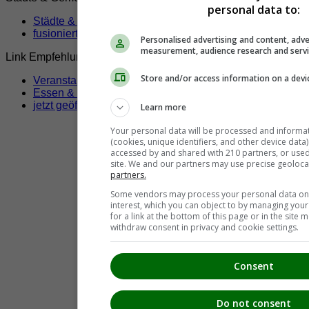
personal data to:
Städte & Gemeinden
(48)
fusionierte Gemeinden
(19)
Personalised advertising and content, adve
measurement, audience research and serv
Link Empfehlungen
Store and/or access information on a devi
Veranstaltungen
Essen & Trinken
jetzt geöffnete Lokale
Learn more
Your personal data will be processed and informa
(cookies, unique identifiers, and other device data
accessed by and shared with 210 partners, or used s
site. We and our partners may use precise geoloca
partners.
Some vendors may process your personal data on t
interest, which you can object to by managing you
for a link at the bottom of this page or in the sit
withdraw consent in privacy and cookie settings.
Consent
Do not consent