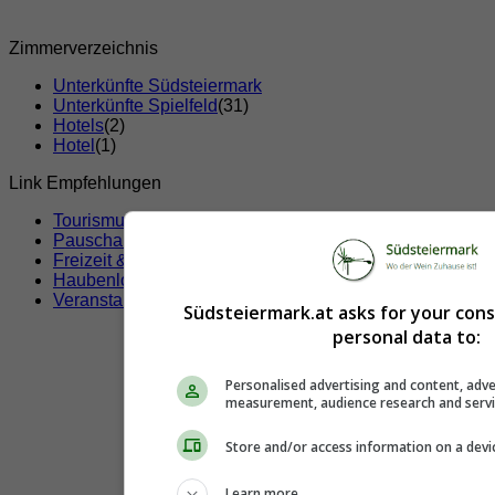
Zimmerverzeichnis
Unterkünfte Südsteiermark
Unterkünfte Spielfeld
(31)
Hotels
(2)
Hotel
(1)
Link Empfehlungen
Tourismusverbände
Pauschalangebote
Freizeit & Sport
Haubenlokale
Veranstaltungen
Südsteiermark.at asks for your con
personal data to:
Personalised advertising and content, adve
measurement, audience research and serv
Store and/or access information on a devi
Learn more