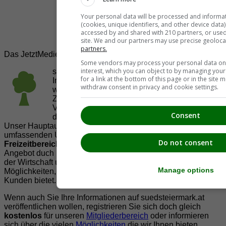
Your personal data will be processed and informa
(cookies, unique identifiers, and other device data
accessed by and shared with 210 partners, or used s
site. We and our partners may use precise geoloca
partners.
Das JetztMedien.com Medien Netzwerk
Some vendors may process your personal data on t
interest, which you can object to by managing you
suedsteiermark.at ist eine von vielen
for a link at the bottom of this page or in the sit
Internetadressen der
JetztMedien.com Medien
,
withdraw consent in privacy and cookie settings.
welche es sich zur Aufgabe gemacht hat, in
Zusammenarbeit mit regionalen Firmen,
Vereinen und Institutionen die
Vielfälltigkeit
Consent
der Region Südsteiermark zu präsentieren.
Unser Hauptaugenmerk liegt dabei, der Bevölkerung einen
umfassenden Überblick der Möglichkeiten im
Do not consent
Freizeitbereich
zu vermittelt. Abgerundet wird dieses
Angebot duch Informationen zur regionalen
Gastronomie
,
der Wirtschaft und der Präsentation der zahlreichen
Manage options
Möglichkeiten, welche die
regionale Wirtschaft
ihren
Kunden bietet.
Wenn auch Sie Ihre Informationen auf suedsteiermark.at
veröffentlichen wollen, registrieren Sie sich doch gleich
kostenlos
für unseren
Mitgliederbereich
oder informieren
sich über die vielen
Möglichkeiten
die wir Ihnen bieten