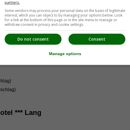
partners.
Some vendors may process your personal data on the basis of legitimate
interest, which you can object to by managing your options below. Look
for a link at the bottom of this page or in the site menu to manage or
withdraw consent in privacy and cookie settings.
Do not consent
Consent
Manage options
hlag)
schlag)
otel *** Lang