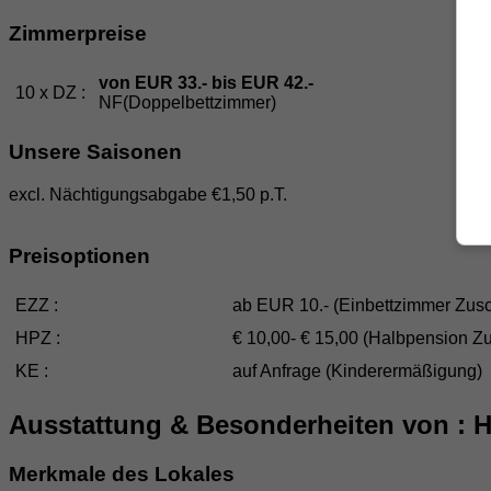
Zimmerpreise
von EUR 33.- bis EUR 42.-
10 x DZ :
NF
(Doppelbettzimmer)
Unsere Saisonen
excl. Nächtigungsabgabe €1,50 p.T.
Preisoptionen
EZZ :
ab EUR 10.-
(Einbettzimmer Zusc
HPZ :
€ 10,00- € 15,00
(Halbpension Zu
KE :
auf Anfrage
(Kinderermäßigung)
Ausstattung & Besonderheiten von : H
Merkmale des Lokales