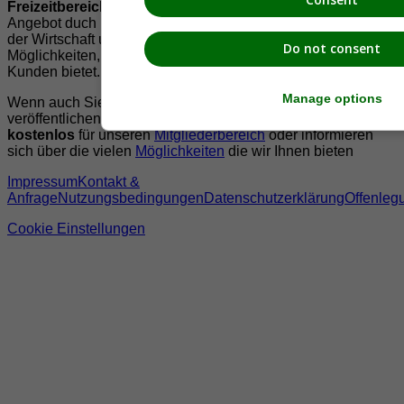
Freizeitbereich
zu vermittelt. Abgerundet wird dieses
Angebot duch Informationen zur regionalen
Gastronomie
,
der Wirtschaft und der Präsentation der zahlreichen
Do not consent
Möglichkeiten, welche die
regionale Wirtschaft
ihren
Kunden bietet.
Manage options
Wenn auch Sie Ihre Informationen auf suedsteiermark.at
veröffentlichen wollen, registrieren Sie sich doch gleich
kostenlos
für unseren
Mitgliederbereich
oder informieren
sich über die vielen
Möglichkeiten
die wir Ihnen bieten
Impressum
Kontakt &
Anfrage
Nutzungsbedingungen
Datenschutzerklärung
Offenleg
Cookie Einstellungen