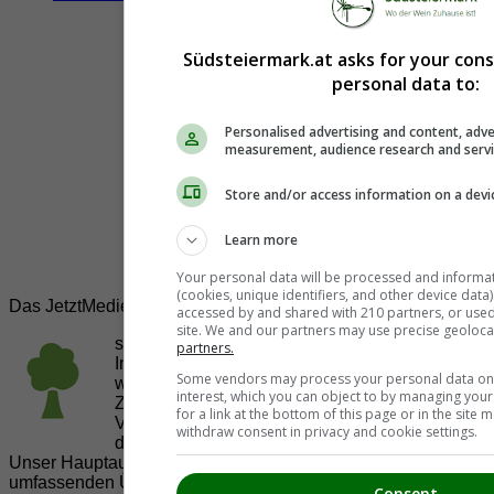
Südsteiermark.at asks for your con
personal data to:
Personalised advertising and content, adve
measurement, audience research and serv
Store and/or access information on a devi
Learn more
Your personal data will be processed and informa
(cookies, unique identifiers, and other device data
Das JetztMedien.com Medien Netzwerk
accessed by and shared with 210 partners, or used s
site. We and our partners may use precise geoloca
suedsteiermark.at ist eine von vielen
partners.
Internetadressen der
JetztMedien.com Medien
,
Some vendors may process your personal data on t
welche es sich zur Aufgabe gemacht hat, in
interest, which you can object to by managing you
Zusammenarbeit mit regionalen Firmen,
for a link at the bottom of this page or in the sit
Vereinen und Institutionen die
Vielfälltigkeit
withdraw consent in privacy and cookie settings.
der Region Südsteiermark zu präsentieren.
Unser Hauptaugenmerk liegt dabei, der Bevölkerung einen
umfassenden Überblick der Möglichkeiten im
Consent