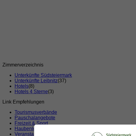
Zimmerverzeichnis
Unterkünfte Südsteiermark
Unterkünfte Leibnitz
(37)
Hotels
(8)
Hotels 4 Sterne
(3)
Link Empfehlungen
Tourismusverbände
Pauschalangebote
Freizeit & Sport
Haubenlokale
Veranstaltungen