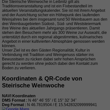
Die Steirische Weinwoche in Leibnitz gilt als
Traditionsveranstaltung und ist ein Fixbestandteil im
aktuellen Veranstaltungskalender. Sie ist mit ihrem Angebot
und der Ausrichtung sicher ein Höhepunk des laufenden
Weinjahres bei dem insgesamt rund 50 Weinbauern aus den
drei Weinbaugebieten Südost-, Süd- und Weststeiermark
ihre Weine des aktuellen Jahrgangs präsentieren. Damit
stehen den Besuchern mehr als 300 Weine zur Auswahl, die
unterstützt durch ein regional abgestimmtes, kulinarisches
Angebot in einer kultivierten Atmosphäre genossen werden
können.
Unser Ziel ist es den Gästen Regionalität, Kultur in
Verbindung mit Tradition und Weingenuss stärker ins
Bewusstsein zu rücken dabei sehr hohen Ansprüchen
gerecht zu werden ohne jedoch dabei den Kontakt zum
Boden zu verlieren.
Koordinaten & QR-Code von
Steirische Weinwoche
NAVI Koordinaten
DMS Format :
N 46° 46' 55'' / E 15° 32' 34''
Deg Format :
N
46.7819504
/ E
15.542832099999941