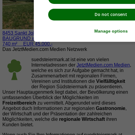
Do not consent
Manage options
8453 Sankt Johann im Saggautal / Eichberg
BAUGRUND inkl. BAUBESCHEID
740 m² EUR 45.000.-
Das JetztMedien.com Medien Netzwerk
suedsteiermark.at ist eine von vielen
Internetadressen der
JetztMedien.com Medien
,
welche es sich zur Aufgabe gemacht hat, in
Zusammenarbeit mit regionalen Firmen,
Vereinen und Institutionen die
Vielfälltigkeit
der Region Südsteiermark zu präsentieren.
Unser Hauptaugenmerk liegt dabei, der Bevölkerung einen
umfassenden Überblick der Möglichkeiten im
Freizeitbereich
zu vermittelt. Abgerundet wird dieses
Angebot duch Informationen zur regionalen
Gastronomie
,
der Wirtschaft und der Präsentation der zahlreichen
Möglichkeiten, welche die
regionale Wirtschaft
ihren
Kunden bietet.
Wenn auch Sie Ihre Informationen auf suedsteiermark.at