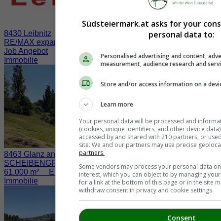
Südsteiermark.at asks for your con
personal data to:
8430 Leibnitz
RE/MAX expandiert in der Südsteiermark
Job Angebot
Personalised advertising and content, adve
Immobilie
measurement, audience research and serv
Store and/or access information on a devi
Learn more
Your personal data will be processed and informa
(cookies, unique identifiers, and other device data
accessed by and shared with 210 partners, or used s
site. We and our partners may use precise geoloca
partners.
8463 Glanz an der Weinstraße / Fötschach
SCHEIBENGRUND nahe der WEINSTRASSE
Some vendors may process your personal data on t
61.000 m² EUR 730.000.-
interest, which you can object to by managing you
Immobilie
for a link at the bottom of this page or in the sit
withdraw consent in privacy and cookie settings.
Consent