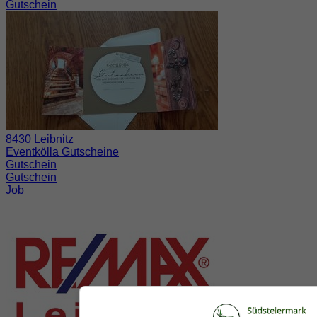
Gutschein
8430 Leibnitz
Eventkölla Gutscheine
Gutschein
Gutschein
Job