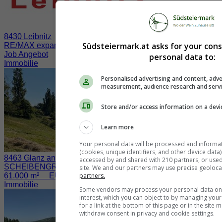
8430 Leibnitz
Südsteiermark.at asks for your con
RE/MAX expandiert in der Südsteiermark
Job Angebot
personal data to:
Immobilie
Personalised advertising and content, adve
measurement, audience research and serv
Store and/or access information on a devi
Learn more
Your personal data will be processed and informa
(cookies, unique identifiers, and other device data
8463 Glanz an der Weinstraße / Fötschach
accessed by and shared with 210 partners, or used s
SCHEIBENGRUND nahe der WEINSTRASSE
site. We and our partners may use precise geoloca
partners.
61.000 m² EUR 730.000.-
Immobilie
Some vendors may process your personal data on t
interest, which you can object to by managing you
for a link at the bottom of this page or in the sit
withdraw consent in privacy and cookie settings.