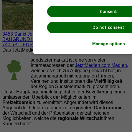
Consent
Do not consent
8453 Sankt Johann im Saggautal / Eichberg
BAUGRUND inkl. BAUBESCHEID
Manage options
740 m² EUR 45.000.-
Das JetztMedien.com Medien Netzwerk
suedsteiermark.at ist eine von vielen
Internetadressen der
JetztMedien.com Medien
,
welche es sich zur Aufgabe gemacht hat, in
Zusammenarbeit mit regionalen Firmen,
Vereinen und Institutionen die
Vielfälltigkeit
der Region Südsteiermark zu präsentieren.
Unser Hauptaugenmerk liegt dabei, der Bevölkerung einen
umfassenden Überblick der Möglichkeiten im
Freizeitbereich
zu vermittelt. Abgerundet wird dieses
Angebot duch Informationen zur regionalen
Gastronomie
,
der Wirtschaft und der Präsentation der zahlreichen
Möglichkeiten, welche die
regionale Wirtschaft
ihren
Kunden bietet.