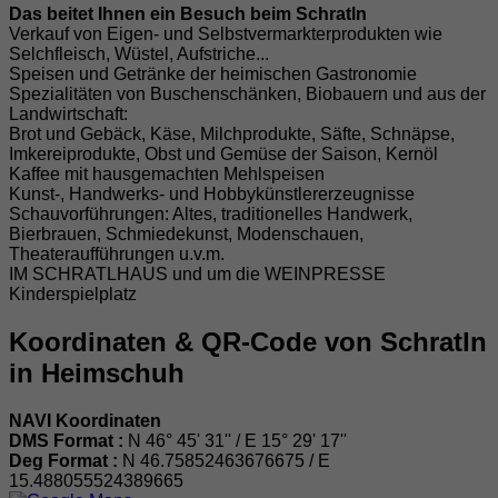
Das beitet Ihnen ein Besuch beim Schratln
Verkauf von Eigen- und Selbstvermarkterprodukten wie
Selchfleisch, Wüstel, Aufstriche...
Speisen und Getränke der heimischen Gastronomie
Spezialitäten von Buschenschänken, Biobauern und aus der
Landwirtschaft:
Brot und Gebäck, Käse, Milchprodukte, Säfte, Schnäpse,
Imkereiprodukte, Obst und Gemüse der Saison, Kernöl
Kaffee mit hausgemachten Mehlspeisen
Kunst-, Handwerks- und Hobbykünstlererzeugnisse
Schauvorführungen: Altes, traditionelles Handwerk,
Bierbrauen, Schmiedekunst, Modenschauen,
Theateraufführungen u.v.m.
IM SCHRATLHAUS und um die WEINPRESSE
Kinderspielplatz
Koordinaten & QR-Code von Schratln
in Heimschuh
NAVI Koordinaten
DMS Format :
N 46° 45' 31'' / E 15° 29' 17''
Deg Format :
N
46.75852463676675
/ E
15.488055524389665