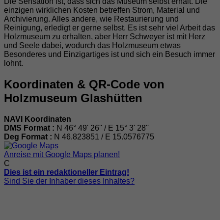
Die Sensation ist, dass sich das Museum selbst erhält. Die
einzigen wirklichen Kosten betreffen Strom, Material und
Archivierung. Alles andere, wie Restaurierung und
Reinigung, erledigt er gerne selbst. Es ist sehr viel Arbeit das
Holzmuseum zu erhalten, aber Herr Schweyer ist mit Herz
und Seele dabei, wodurch das Holzmuseum etwas
Besonderes und Einzigartiges ist und sich ein Besuch immer
lohnt.
Koordinaten & QR-Code von
Holzmuseum Glashütten
NAVI Koordinaten
DMS Format :
N 46° 49' 26'' / E 15° 3' 28''
Deg Format :
N
46.823851
/ E
15.0576775
Anreise mit Google Maps planen!
C
Dies ist ein redaktioneller Eintrag!
Sind Sie der Inhaber dieses Inhaltes?