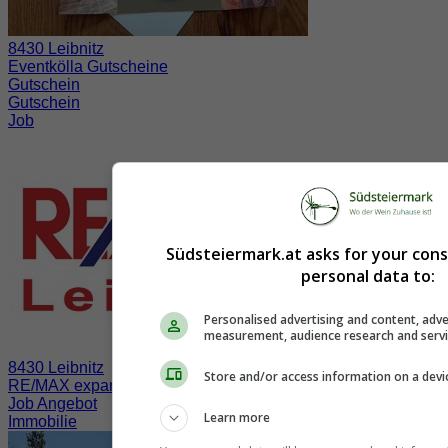
8430 Leibnitz
Eventkölla Gutscheine
Gutschein
Gutschein
Job
Südsteiermark.at asks for your con
personal data to:
Personalised advertising and content, adve
measurement, audience research and serv
8430 Leibnitz
Store and/or access information on a devi
RE/MAX expandiert in der Südsteiermark
Job Angebot
Learn more
Immobilie