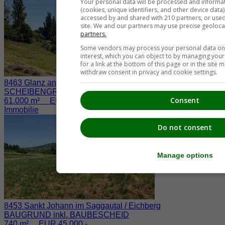
Your personal data will be processed and informa
(cookies, unique identifiers, and other device data
accessed by and shared with 210 partners, or used s
site. We and our partners may use precise geoloca
partners.
Some vendors may process your personal data on t
interest, which you can object to by managing you
for a link at the bottom of this page or in the sit
withdraw consent in privacy and cookie settings.
8463 Glanz an der Weinstraße / Fötschach
SCHEIBENGRUND nahe der WEINSTRASSE
Consent
61.000 m² EUR 730.000.-
Immobilie
Do not consent
Manage options
8453 Sankt Johann im Saggautal / Eichberg
BAUGRUND inkl. BAUBESCHEID
740 m² EUR 45.000.-