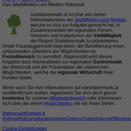
Das JetztMedien.com Medien Netzwerk
suedsteiermark.at ist eine von vielen
Internetadressen der
JetztMedien.com Medien
,
welche es sich zur Aufgabe gemacht hat, in
Zusammenarbeit mit regionalen Firmen,
Vereinen und Institutionen die
Vielfälltigkeit
der Region Südsteiermark zu präsentieren.
Unser Hauptaugenmerk liegt dabei, der Bevölkerung einen
umfassenden Überblick der Möglichkeiten im
Freizeitbereich
zu vermittelt. Abgerundet wird dieses
Angebot duch Informationen zur regionalen
Gastronomie
,
der Wirtschaft und der Präsentation der zahlreichen
Möglichkeiten, welche die
regionale Wirtschaft
ihren
Kunden bietet.
Wenn auch Sie Ihre Informationen auf suedsteiermark.at
veröffentlichen wollen, registrieren Sie sich doch gleich
kostenlos
für unseren
Mitgliederbereich
oder informieren
sich über die vielen
Möglichkeiten
die wir Ihnen bieten
Impressum
Kontakt &
Anfrage
Nutzungsbedingungen
Datenschutzerklärung
Offenleg
Cookie Einstellungen