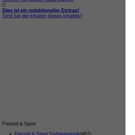
C
Dies ist ein redaktioneller Eintrag!
Sind Sie der Inhaber dieses Inhaltes?
Freizeit & Sport
Freizeit & Sport Südsteiermark
(487)