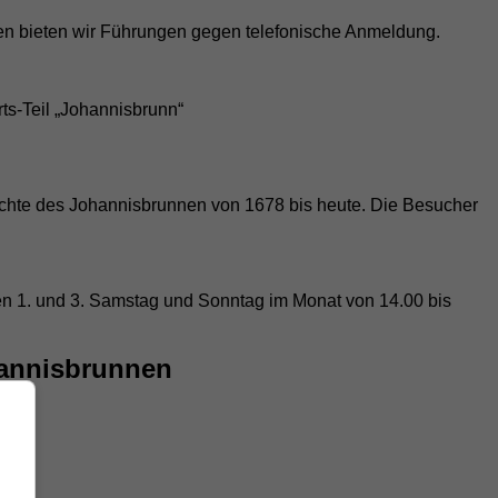
iten bieten wir Führungen gegen telefonische Anmeldung.
ts-Teil „Johannisbrunn“
hichte des Johannisbrunnen von 1678 bis heute. Die Besucher
n 1. und 3. Samstag und Sonntag im Monat von 14.00 bis
annisbrunnen