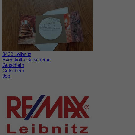
8430 Leibnitz
Eventkölla Gutscheine
Gutschein
Gutschein
Job