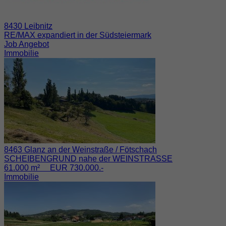
8430 Leibnitz
RE/MAX expandiert in der Südsteiermark
Job Angebot
Immobilie
8463 Glanz an der Weinstraße / Fötschach
SCHEIBENGRUND nahe der WEINSTRASSE
61.000 m² EUR 730.000.-
Immobilie