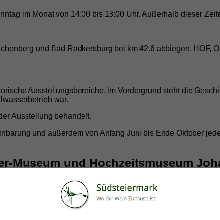
Sonntag im Monat von 14:00 bis 18:00 Uhr. Außerhalb dieser Ze
eichenberg und Bad Radkersburg bei km 42.6 abbiegen, HOF, Or
storische Ausstellungsbereiche. Im Vordergrund steht die Gesc
lwasserbetrieb war.
er Ausstellung behandelt.
inbarung und außerdem von Anfang Juni bis Ende Oktober jede
ser-Museum und Hochzeitsmuseum Joh