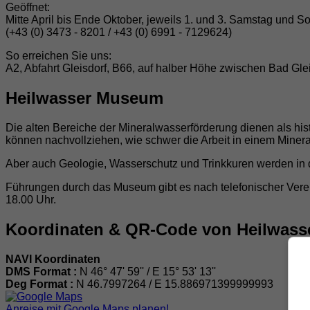
Geöffnet:
Mitte April bis Ende Oktober, jeweils 1. und 3. Samstag und 
(+43 (0) 3473 - 8201 / +43 (0) 6991 - 7129624)
So erreichen Sie uns:
A2, Abfahrt Gleisdorf, B66, auf halber Höhe zwischen Bad Gl
Heilwasser Museum
Die alten Bereiche der Mineralwasserförderung dienen als hi
können nachvollziehen, wie schwer die Arbeit in einem Minera
Aber auch Geologie, Wasserschutz und Trinkkuren werden in d
Führungen durch das Museum gibt es nach telefonischer Vere
18.00 Uhr.
Koordinaten & QR-Code von Heilwas
NAVI Koordinaten
DMS Format :
N 46° 47' 59'' / E 15° 53' 13''
Deg Format :
N
46.7997264
/ E
15.886971399999993
Anreise mit Google Maps planen!