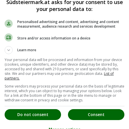
Südsteiermark.at asks for your consent to use
your personal data to:
Personalised advertising and content, advertising and content
measurement, audience research and services development
Store and/or access information on a device
Learn more
Your personal data will be processed and information from your device
(cookies, unique identifiers, and other device data) may be stored by,
accessed by and shared with 210 partners, or used specifically by this
site. We and our partners may use precise geolocation data.
List of
partners.
Some vendors may process your personal data on the basis of legitimate
interest, which you can object to by managing your options below. Look
for a link at the bottom of this page or in the site menu to manage or
withdraw consent in privacy and cookie settings.
Do not consent
Consent