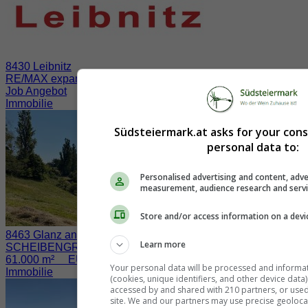
8430 Leibnitz
RE/MAX expandiert in der Südsteiermark
Job Angebot
Immobilie
Südsteiermark.at asks for your con
personal data to:
Personalised advertising and content, adve
measurement, audience research and serv
Store and/or access information on a devi
8463 Glanz an der Weinstraße / Fötschach
Learn more
SCHEIBENGRUND nahe der WEINSTRASSE
61.000 m² EUR 730.000.-
Your personal data will be processed and informa
Immobilie
(cookies, unique identifiers, and other device data
accessed by and shared with 210 partners, or used s
site. We and our partners may use precise geoloca