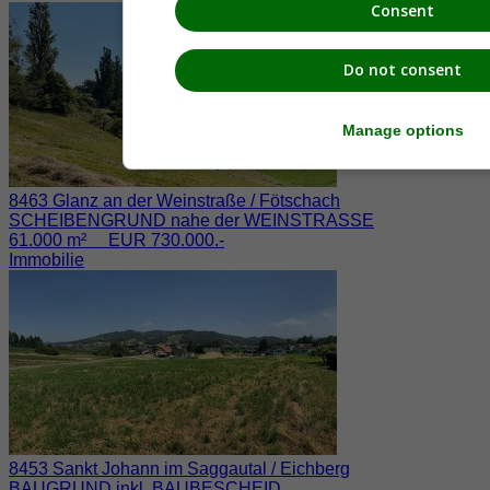
Consent
Do not consent
Manage options
8463 Glanz an der Weinstraße / Fötschach
SCHEIBENGRUND nahe der WEINSTRASSE
61.000 m² EUR 730.000.-
Immobilie
8453 Sankt Johann im Saggautal / Eichberg
BAUGRUND inkl. BAUBESCHEID