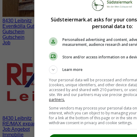
Südsteiermark.at asks for your con
8430 Leibnitz
personal data to:
Eventkölla Gutscheine
Gutschein
Gutschein
Personalised advertising and content, adve
Job
measurement, audience research and serv
Store and/or access information on a devi
Learn more
Your personal data will be processed and informa
(cookies, unique identifiers, and other device data
accessed by and shared with 210 partners, or used s
site. We and our partners may use precise geoloca
partners.
Some vendors may process your personal data on t
interest, which you can object to by managing you
for a link at the bottom of this page or in the sit
8430 Leibnitz
withdraw consent in privacy and cookie settings.
RE/MAX expandiert in der Südsteiermark
Job Angebot
Immobilie