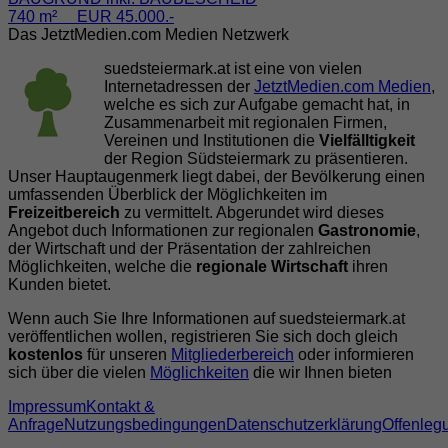
740 m² EUR 45.000.-
Das JetztMedien.com Medien Netzwerk
suedsteiermark.at ist eine von vielen
Internetadressen der
JetztMedien.com Medien
,
welche es sich zur Aufgabe gemacht hat, in
Zusammenarbeit mit regionalen Firmen,
Vereinen und Institutionen die
Vielfälltigkeit
der Region Südsteiermark zu präsentieren.
Unser Hauptaugenmerk liegt dabei, der Bevölkerung einen
umfassenden Überblick der Möglichkeiten im
Freizeitbereich
zu vermittelt. Abgerundet wird dieses
Angebot duch Informationen zur regionalen
Gastronomie
,
der Wirtschaft und der Präsentation der zahlreichen
Möglichkeiten, welche die
regionale Wirtschaft
ihren
Kunden bietet.
Wenn auch Sie Ihre Informationen auf suedsteiermark.at
veröffentlichen wollen, registrieren Sie sich doch gleich
kostenlos
für unseren
Mitgliederbereich
oder informieren
sich über die vielen
Möglichkeiten
die wir Ihnen bieten
Impressum
Kontakt &
Anfrage
Nutzungsbedingungen
Datenschutzerklärung
Offenleg