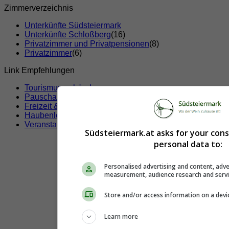
Zimmerverzeichnis
Unterkünfte Südsteiermark
Unterkünfte Schloßberg
(16)
Privatzimmer und Privatpensionen
(8)
Privatzimmer
(6)
Link Empfehlungen
Tourismusverbände
Pauschalangebote
Freizeit & Sport
Haubenlokale
Veranstaltungen
Südsteiermark.at asks for your con
personal data to:
Personalised advertising and content, adve
measurement, audience research and serv
Store and/or access information on a devi
Learn more