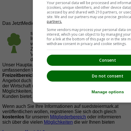
Your personal data will be processed and informa
(cookies, unique identifiers, and other device data
accessed by and shared with 210 partners, or used s
site. We and our partners may use precise geoloca
partners.
Das JetztMedien.com Medien Netzwerk
Some vendors may process your personal data on t
suedsteiermark.at ist eine von vielen
interest, which you can object to by managing you
Internetadressen der
JetztMedien.com Medien
,
for a link at the bottom of this page or in the sit
withdraw consent in privacy and cookie settings.
welche es sich zur Aufgabe gemacht hat, in
Zusammenarbeit mit regionalen Firmen,
Vereinen und Institutionen die
Vielfälltigkeit
der Region Südsteiermark zu präsentieren.
Consent
Unser Hauptaugenmerk liegt dabei, der Bevölkerung einen
umfassenden Überblick der Möglichkeiten im
Freizeitbereich
zu vermittelt. Abgerundet wird dieses
Do not consent
Angebot duch Informationen zur regionalen
Gastronomie
,
der Wirtschaft und der Präsentation der zahlreichen
Möglichkeiten, welche die
regionale Wirtschaft
ihren
Manage options
Kunden bietet.
Wenn auch Sie Ihre Informationen auf suedsteiermark.at
veröffentlichen wollen, registrieren Sie sich doch gleich
kostenlos
für unseren
Mitgliederbereich
oder informieren
sich über die vielen
Möglichkeiten
die wir Ihnen bieten