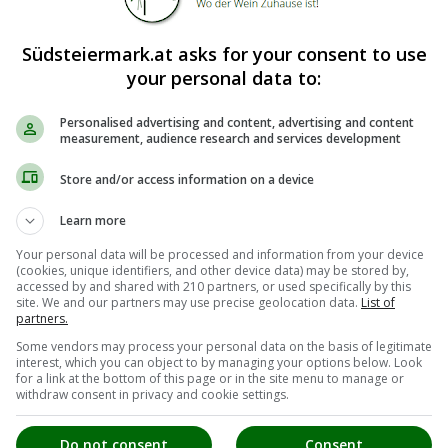
 sonniger Lage mitten in Kitzeck.
Südsteiermark.at asks for your consent to use
r Weinland genießen. Buschenschanknähe. Idealer Ausgangspunk
your personal data to:
s Dunst Hubert
Personalised advertising and content, advertising and content
measurement, audience research and services development
Store and/or access information on a device
Learn more
Your personal data will be processed and information from your device
(cookies, unique identifiers, and other device data) may be stored by,
accessed by and shared with 210 partners, or used specifically by this
site. We and our partners may use precise geolocation data.
List of
partners.
Some vendors may process your personal data on the basis of legitimate
interest, which you can object to by managing your options below. Look
for a link at the bottom of this page or in the site menu to manage or
withdraw consent in privacy and cookie settings.
Do not consent
Consent