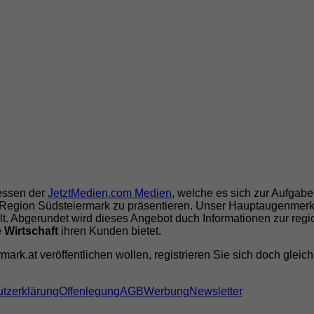
ressen der
JetztMedien.com Medien
, welche es sich zur Aufgab
Region Südsteiermark zu präsentieren. Unser Hauptaugenmerk 
lt. Abgerundet wird dieses Angebot duch Informationen zur reg
 Wirtschaft
ihren Kunden bietet.
ark.at veröffentlichen wollen, registrieren Sie sich doch gleic
tzerklärung
Offenlegung
AGB
Werbung
Newsletter