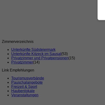
Zimmerverzeichnis
Unterkünfte Südsteiermark
Unterkünfte Kitzeck im Sausal
(53)
Privatzimmer und Privatpensionen
(15)
Privatzimmer
(14)
Link Empfehlungen
Tourismusverbände
Pauschalangebote
Freizeit & Sport
Haubenlokale
Veranstaltungen