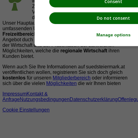
welche es sich zur Aufgabe gemacht hat, in
Consent
Zusammenarbeit mit regionalen Firmen,
Vereinen und Institutionen die
Vielfälltigkeit
der Region Südsteiermark zu präsentieren.
Do not consent
Unser Hauptaugenmerk liegt dabei, der Bevölkerung einen
umfassenden Überblick der Möglichkeiten im
Freizeitbereich
zu vermittelt. Abgerundet wird dieses
Manage options
Angebot duch Informationen zur regionalen
Gastronomie
,
der Wirtschaft und der Präsentation der zahlreichen
Möglichkeiten, welche die
regionale Wirtschaft
ihren
Kunden bietet.
Wenn auch Sie Ihre Informationen auf suedsteiermark.at
veröffentlichen wollen, registrieren Sie sich doch gleich
kostenlos
für unseren
Mitgliederbereich
oder informieren
sich über die vielen
Möglichkeiten
die wir Ihnen bieten
Impressum
Kontakt &
Anfrage
Nutzungsbedingungen
Datenschutzerklärung
Offenleg
Cookie Einstellungen