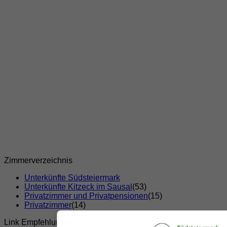
Zimmerverzeichnis
Unterkünfte Südsteiermark
Unterkünfte Kitzeck im Sausal
(53)
Privatzimmer und Privatpensionen
(15)
Privatzimmer
(14)
Link Empfehlungen