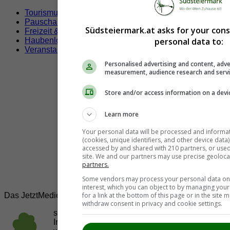
Tourismusverbände
Pauschalangebote
Südsteiermark.at asks for your con
Freizeit & Sport
personal data to:
Haubenlokale
Veranstaltungen
Personalised advertising and content, adve
measurement, audience research and serv
Store and/or access information on a devi
Learn more
Your personal data will be processed and informa
(cookies, unique identifiers, and other device data
accessed by and shared with 210 partners, or used s
site. We and our partners may use precise geoloca
partners.
Some vendors may process your personal data on t
interest, which you can object to by managing you
for a link at the bottom of this page or in the sit
Das JetztMedien.com Medien Netzwerk
withdraw consent in privacy and cookie settings.
suedsteiermark.at ist eine von vielen
Internetadressen der
JetztMedien.com Medien
,