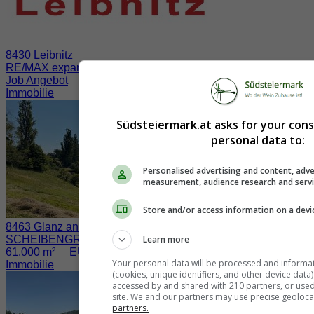
8430 Leibnitz
RE/MAX expandiert in der Südsteiermark
Job Angebot
Immobilie
Südsteiermark.at asks for your con
personal data to:
Personalised advertising and content, adve
measurement, audience research and serv
Store and/or access information on a devi
8463 Glanz an der Weinstraße / Fötschach
Learn more
SCHEIBENGRUND nahe der WEINSTRASSE
61.000 m² EUR 730.000.-
Your personal data will be processed and informa
Immobilie
(cookies, unique identifiers, and other device data
accessed by and shared with 210 partners, or used s
site. We and our partners may use precise geoloca
partners.