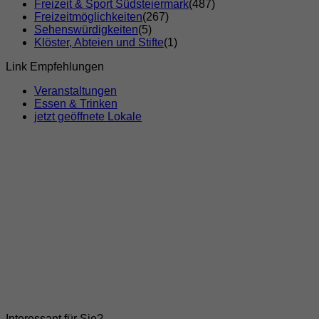
Freizeit & Sport Südsteiermark
(487)
Freizeitmöglichkeiten
(267)
Sehenswürdigkeiten
(5)
Klöster, Abteien und Stifte
(1)
Link Empfehlungen
Veranstaltungen
Essen & Trinken
jetzt geöffnete Lokale
Interessant für Sie?