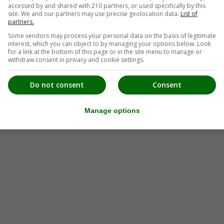
accessed by and shared with 210 partners, or used specifically by this
site. We and our partners may use precise geolocation data.
List of
partners.
Some vendors may process your personal data on the basis of legitimate
interest, which you can object to by managing your options below. Look
for a link at the bottom of this page or in the site menu to manage or
withdraw consent in privacy and cookie settings.
Do not consent
Consent
Manage options