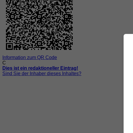
Information zum QR Code
C
Dies ist ein redaktioneller Eintrag!
Sind Sie der Inhaber dieses Inhaltes?