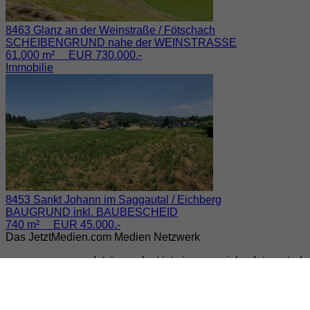
8463 Glanz an der Weinstraße / Fötschach
SCHEIBENGRUND nahe der WEINSTRASSE
61.000 m² EUR 730.000.-
Immobilie
8453 Sankt Johann im Saggautal / Eichberg
BAUGRUND inkl. BAUBESCHEID
740 m² EUR 45.000.-
Das JetztMedien.com Medien Netzwerk
suedsteiermark.at ist eine von vielen Internetad
Vereinen und Institutionen die
Vielfälltigkeit
der 
der Möglichkeiten im
Freizeitbereich
zu vermitte
zahlreichen Möglichkeiten, welche die
regionale