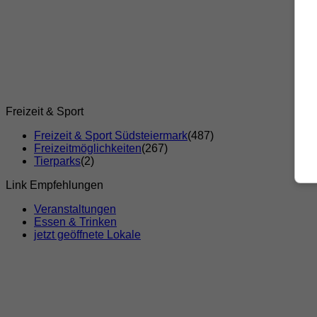
Freizeit & Sport
Freizeit & Sport Südsteiermark
(487)
Freizeitmöglichkeiten
(267)
Tierparks
(2)
Link Empfehlungen
Veranstaltungen
Essen & Trinken
jetzt geöffnete Lokale