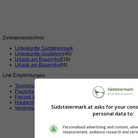
Zimmerverzeichnis
Unterkünfte Südsteiermark
Unterkünfte Großklein
(46)
Urlaub am Bauernhof
(18)
Urlaub am Bauernhof
(4)
Link Empfehlungen
Tourismusverbände
Pauschalangebote
Freizeit & Sport
Haubenlokale
Südsteiermark.at asks for your con
Veranstaltungen
personal data to:
Personalised advertising and content, adve
measurement, audience research and serv