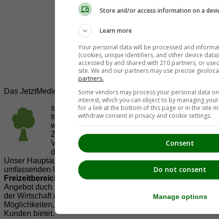
Store and/or access information on a devi
Learn more
Your personal data will be processed and informa
(cookies, unique identifiers, and other device data
accessed by and shared with 210 partners, or used s
site. We and our partners may use precise geoloca
partners.
Das JetztMedien.com Medien Netzwerk
Some vendors may process your personal data on t
interest, which you can object to by managing you
for a link at the bottom of this page or in the sit
suedsteiermark.at ist eine von vielen
withdraw consent in privacy and cookie settings.
Internetadressen der
JetztMedien.com Medien
,
welche es sich zur Aufgabe gemacht hat, in
Zusammenarbeit mit regionalen Firmen,
Consent
Vereinen und Institutionen die
Vielfälltigkeit
der Region Südsteiermark zu präsentieren.
Unser Hauptaugenmerk liegt dabei, der Bevölkerung einen
Do not consent
umfassenden Überblick der Möglichkeiten im
Freizeitbereich
zu vermittelt. Abgerundet wird dieses
Angebot duch Informationen zur regionalen
Gastronomie
,
der Wirtschaft und der Präsentation der zahlreichen
Manage options
Möglichkeiten, welche die
regionale Wirtschaft
ihren
Kunden bietet.