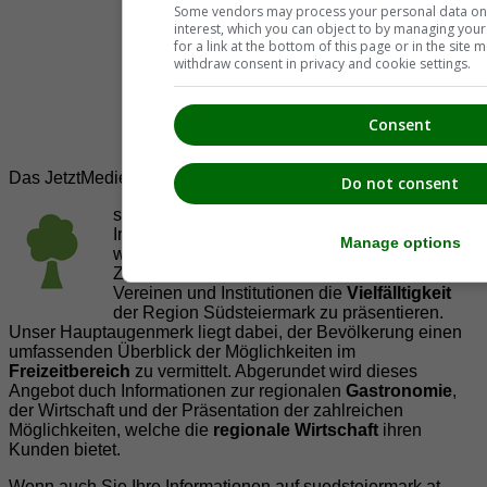
Some vendors may process your personal data on t
interest, which you can object to by managing you
for a link at the bottom of this page or in the sit
withdraw consent in privacy and cookie settings.
Consent
Das JetztMedien.com Medien Netzwerk
Do not consent
suedsteiermark.at ist eine von vielen
Internetadressen der
JetztMedien.com Medien
,
Manage options
welche es sich zur Aufgabe gemacht hat, in
Zusammenarbeit mit regionalen Firmen,
Vereinen und Institutionen die
Vielfälltigkeit
der Region Südsteiermark zu präsentieren.
Unser Hauptaugenmerk liegt dabei, der Bevölkerung einen
umfassenden Überblick der Möglichkeiten im
Freizeitbereich
zu vermittelt. Abgerundet wird dieses
Angebot duch Informationen zur regionalen
Gastronomie
,
der Wirtschaft und der Präsentation der zahlreichen
Möglichkeiten, welche die
regionale Wirtschaft
ihren
Kunden bietet.
Wenn auch Sie Ihre Informationen auf suedsteiermark.at