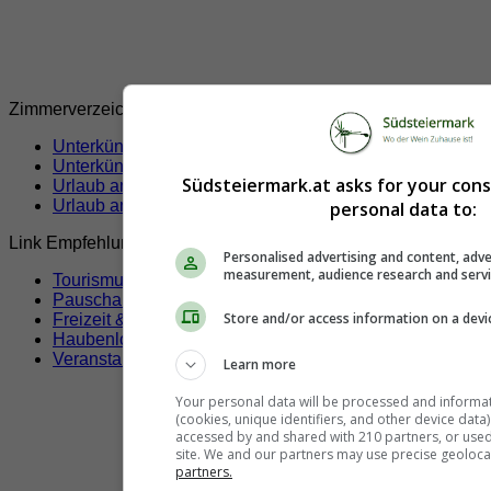
Zimmerverzeichnis
Unterkünfte Südsteiermark
Unterkünfte Pistorf
(10)
Südsteiermark.at asks for your con
Urlaub am Bauernhof
(1)
Urlaub am Weinbauernhof
(1)
personal data to:
Link Empfehlungen
Personalised advertising and content, adve
measurement, audience research and serv
Tourismusverbände
Pauschalangebote
Store and/or access information on a devi
Freizeit & Sport
Haubenlokale
Veranstaltungen
Learn more
Your personal data will be processed and informa
(cookies, unique identifiers, and other device data
accessed by and shared with 210 partners, or used s
site. We and our partners may use precise geoloca
partners.