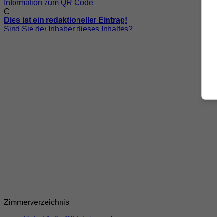
Information zum QR Code
C
Dies ist ein redaktioneller Eintrag!
Sind Sie der Inhaber dieses Inhaltes?
Zimmerverzeichnis