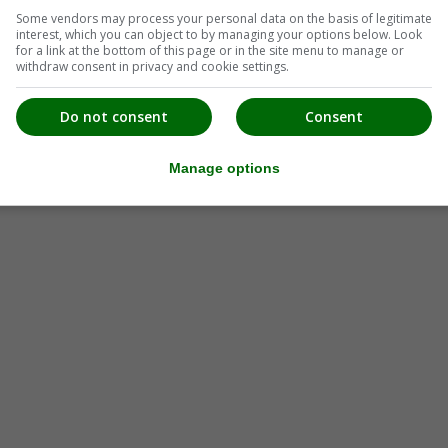
Some vendors may process your personal data on the basis of legitimate
interest, which you can object to by managing your options below. Look
for a link at the bottom of this page or in the site menu to manage or
withdraw consent in privacy and cookie settings.
Do not consent
Consent
Manage options