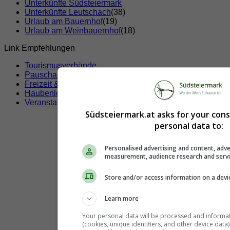
Unterkünfte Südsteiermark
Unterkünfte Leutschach
(38)
Urlaub am Bauernhof
(19)
Urlaub am Weinbauernhof
(18)
Link Empfehlungen
Tourismusverbände
Pauschalangebote
Freizeit & Sport
Haubenlokale
Veranstaltungen
Südsteiermark.at asks for your con
personal data to:
Personalised advertising and content, adve
measurement, audience research and serv
Store and/or access information on a devi
Learn more
Your personal data will be processed and informa
(cookies, unique identifiers, and other device data