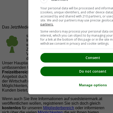
Your personal data will be processed and informa
(cookies, unique identifiers, and other device data
accessed by and shared with 210 partners, or used s
site. We and our partners may use precise geoloca
partners.
Das JetztMedien.com Medien Netzwerk
Some vendors may process your personal data on t
interest, which you can object to by managing you
suedsteiermark.at ist eine von vielen
for a link at the bottom of this page or in the sit
Internetadressen der
JetztMedien.com Medien
,
withdraw consent in privacy and cookie settings.
welche es sich zur Aufgabe gemacht hat, in
Zusammenarbeit mit regionalen Firmen,
Vereinen und Institutionen die
Vielfälltigkeit
Consent
der Region Südsteiermark zu präsentieren.
Unser Hauptaugenmerk liegt dabei, der Bevölkerung einen
umfassenden Überblick der Möglichkeiten im
Do not consent
Freizeitbereich
zu vermittelt. Abgerundet wird dieses
Angebot duch Informationen zur regionalen
Gastronomie
,
der Wirtschaft und der Präsentation der zahlreichen
Manage options
Möglichkeiten, welche die
regionale Wirtschaft
ihren
Kunden bietet.
Wenn auch Sie Ihre Informationen auf suedsteiermark.at
veröffentlichen wollen, registrieren Sie sich doch gleich
kostenlos
für unseren
Mitgliederbereich
oder informieren
sich über die vielen
Möglichkeiten
die wir Ihnen bieten