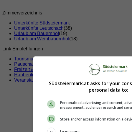
Zimmerverzeichnis
Unterkünfte Südsteiermark
Unterkünfte Leutschach
(38)
Urlaub am Bauernhof
(19)
Urlaub am Weinbauernhof
(18)
Link Empfehlungen
Tourismusverbände
Pauschalangebote
Freizeit & Sport
Haubenlokale
Veranstaltungen
Südsteiermark.at asks for your con
personal data to:
Personalised advertising and content, adve
measurement, audience research and serv
Store and/or access information on a devi
Learn more