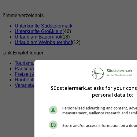
Zimmerverzeichnis
Unterkünfte Südsteiermark
Unterkünfte Großklein
(46)
Urlaub am Bauernhof
(18)
Urlaub am Weinbauernhof
(12)
Link Empfehlungen
Tourismusverbände
Pauschalangebote
Freizeit & Sport
Haubenlokale
Veranstaltungen
Südsteiermark.at asks for your con
personal data to:
Personalised advertising and content, adve
measurement, audience research and serv
Store and/or access information on a devi