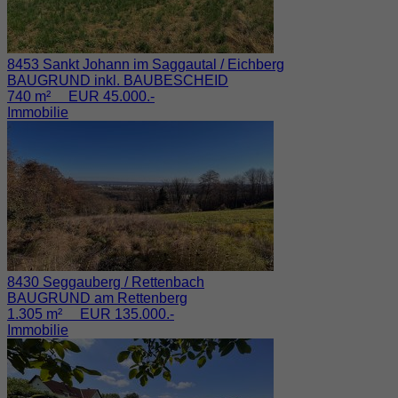
8453 Sankt Johann im Saggautal / Eichberg
BAUGRUND inkl. BAUBESCHEID
740 m² EUR 45.000.-
Immobilie
8430 Seggauberg / Rettenbach
BAUGRUND am Rettenberg
1.305 m² EUR 135.000.-
Immobilie