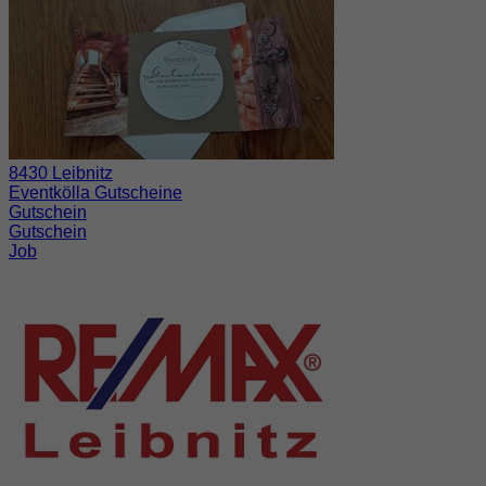
8430 Leibnitz
Eventkölla Gutscheine
Gutschein
Gutschein
Job