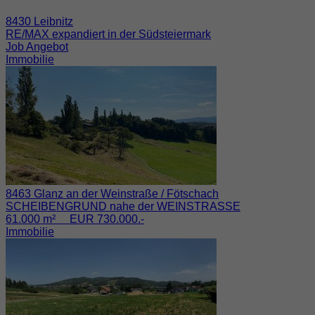
8430 Leibnitz
RE/MAX expandiert in der Südsteiermark
Job Angebot
Immobilie
8463 Glanz an der Weinstraße / Fötschach
SCHEIBENGRUND nahe der WEINSTRASSE
61.000 m² EUR 730.000.-
Immobilie