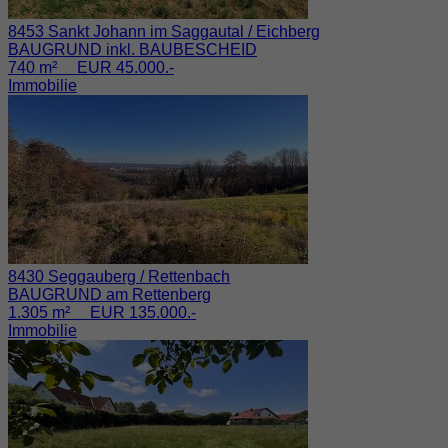
8453 Sankt Johann im Saggautal / Eichberg
BAUGRUND inkl. BAUBESCHEID
740 m² EUR 45.000.-
Immobilie
8430 Seggauberg / Rettenbach
BAUGRUND am Rettenberg
1.305 m² EUR 135.000.-
Immobilie