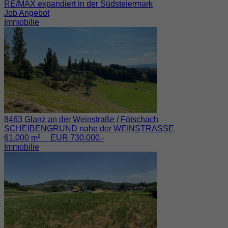
RE/MAX expandiert in der Südsteiermark
Job Angebot
Immobilie
8463 Glanz an der Weinstraße / Fötschach
SCHEIBENGRUND nahe der WEINSTRASSE
61.000 m² EUR 730.000.-
Immobilie