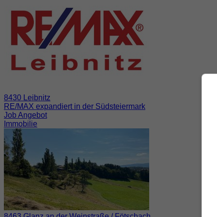
8430 Leibnitz
RE/MAX expandiert in der Südsteiermark
Job Angebot
Immobilie
8463 Glanz an der Weinstraße / Fötschach