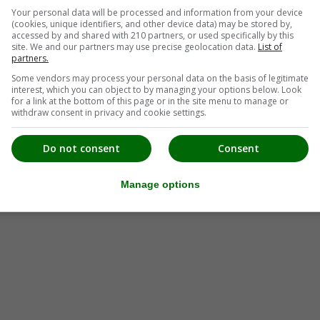
Your personal data will be processed and information from your device
(cookies, unique identifiers, and other device data) may be stored by,
accessed by and shared with 210 partners, or used specifically by this
site. We and our partners may use precise geolocation data.
List of
partners.
Some vendors may process your personal data on the basis of legitimate
interest, which you can object to by managing your options below. Look
for a link at the bottom of this page or in the site menu to manage or
withdraw consent in privacy and cookie settings.
Do not consent
Consent
Manage options