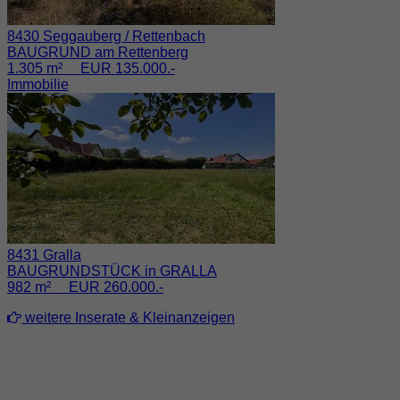
8430 Seggauberg / Rettenbach
BAUGRUND am Rettenberg
1.305 m² EUR 135.000.-
Immobilie
8431 Gralla
BAUGRUNDSTÜCK in GRALLA
982 m² EUR 260.000.-
weitere Inserate & Kleinanzeigen