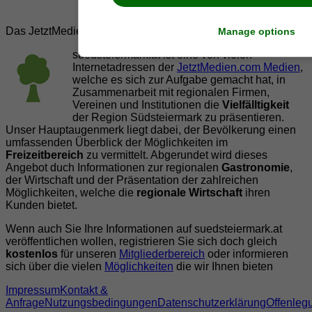
Das JetztMedien.com Medien Netzwerk
Manage options
suedsteiermark.at ist eine von vielen
Internetadressen der
JetztMedien.com Medien
,
welche es sich zur Aufgabe gemacht hat, in
Zusammenarbeit mit regionalen Firmen,
Vereinen und Institutionen die
Vielfälltigkeit
der Region Südsteiermark zu präsentieren.
Unser Hauptaugenmerk liegt dabei, der Bevölkerung einen
umfassenden Überblick der Möglichkeiten im
Freizeitbereich
zu vermittelt. Abgerundet wird dieses
Angebot duch Informationen zur regionalen
Gastronomie
,
der Wirtschaft und der Präsentation der zahlreichen
Möglichkeiten, welche die
regionale Wirtschaft
ihren
Kunden bietet.
Wenn auch Sie Ihre Informationen auf suedsteiermark.at
veröffentlichen wollen, registrieren Sie sich doch gleich
kostenlos
für unseren
Mitgliederbereich
oder informieren
sich über die vielen
Möglichkeiten
die wir Ihnen bieten
Impressum
Kontakt &
Anfrage
Nutzungsbedingungen
Datenschutzerklärung
Offenleg