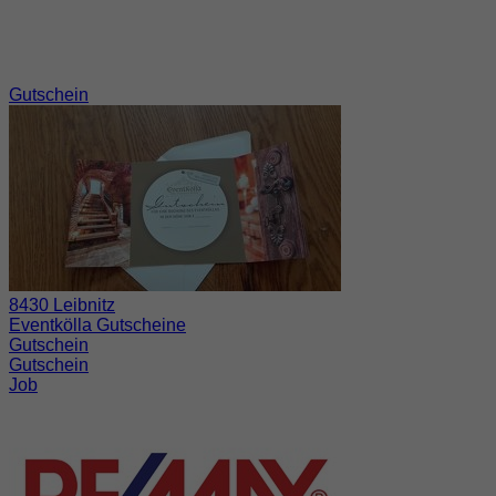
Gutschein
8430 Leibnitz
Eventkölla Gutscheine
Gutschein
Gutschein
Job