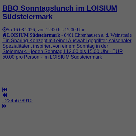
BBQ Sonntagslunch im LOISIUM
Südsteiermark
So 16.08.2026, von 12:00 bis 15:00 Uhr
LOISIUM Südsteiermark
-
8461
Ehrenhausen a. d. Weinstraße
Ein Sharing-Konzept mit einer Auswahl gegrillter, saisonaler
Spezialitäten, inspiriert von einem Sonntag in der
Steiermark. - jeden Sonntag | 12.00 bis 15.00 Uhr - EUR
50.00 pro Person - im LOISIUM Südsteiermark
1
2
3
4
5
6
7
8
9
10