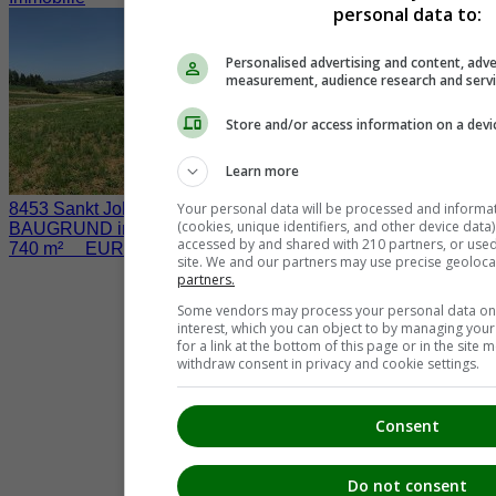
personal data to:
Personalised advertising and content, adve
measurement, audience research and serv
Store and/or access information on a devi
Learn more
Your personal data will be processed and informa
8453 Sankt Johann im Saggautal / Eichberg
(cookies, unique identifiers, and other device data
BAUGRUND inkl. BAUBESCHEID
accessed by and shared with 210 partners, or used s
740 m² EUR 45.000.-
site. We and our partners may use precise geoloca
partners.
Some vendors may process your personal data on t
interest, which you can object to by managing you
for a link at the bottom of this page or in the sit
withdraw consent in privacy and cookie settings.
Consent
Do not consent