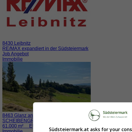
8430 Leibnitz
RE/MAX expandiert in der Südsteiermark
Job Angebot
Immobilie
8463 Glanz an der Weinstraße / Fötschach
SCHEIBENGRUND nahe der WEINSTRASSE
61.000 m² EUR 730.000.-
Südsteiermark.at asks for your con
Immobilie