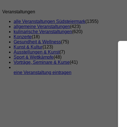
Veranstaltungen
alle Veranstaltungen Südsteiermark
(1355)
allgemeine Veranstaltungen
(423)
kulinarische Veranstaltungen
(620)
Konzerte
(18)
Gesundheit & Wellness
(75)
Kunst & Kultur
(123)
Ausstellungen & Kunst
(7)
Sport & Wettkämpfe
(48)
Vorträge, Seminare & Kurse
(41)
eine Veranstaltung eintragen