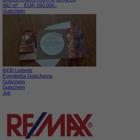
982 m² EUR 260.000.-
Gutschein
8430 Leibnitz
Eventkölla Gutscheine
Gutschein
Gutschein
Job