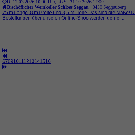
Di 17.03.2026 10:00 Uhr, bis Sa 31.10.2026 17:00
Bischöflicher Weinkeller Schloss Seggau
-
8430
Seggauberg
75 m Länge, 8 m Breite und 8,5 m Höhe Das sind die Maße! Der
Bestellungen über unseren Online-Shop werden gerne ...
6
7
8
9
10
11
12
13
14
15
16