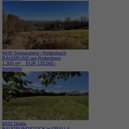
8430 Seggauberg / Rettenbach
BAUGRUND am Rettenberg
1.305 m² EUR 135.000.-
Immobilie
8431 Gralla
BAUGRUNDSTÜCK in GRALLA