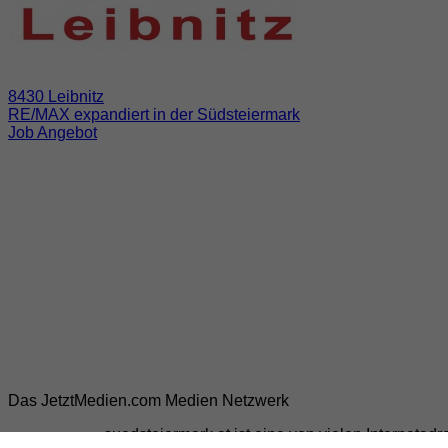
8430 Leibnitz
RE/MAX expandiert in der Südsteiermark
Job Angebot
Das JetztMedien.com Medien Netzwerk
suedsteiermark.at ist eine von vielen Internetad