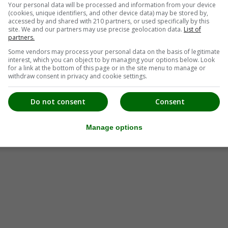
Your personal data will be processed and information from your device
(cookies, unique identifiers, and other device data) may be stored by,
accessed by and shared with 210 partners, or used specifically by this
site. We and our partners may use precise geolocation data.
List of
partners.
Some vendors may process your personal data on the basis of legitimate
interest, which you can object to by managing your options below. Look
for a link at the bottom of this page or in the site menu to manage or
withdraw consent in privacy and cookie settings.
Do not consent
Consent
Manage options