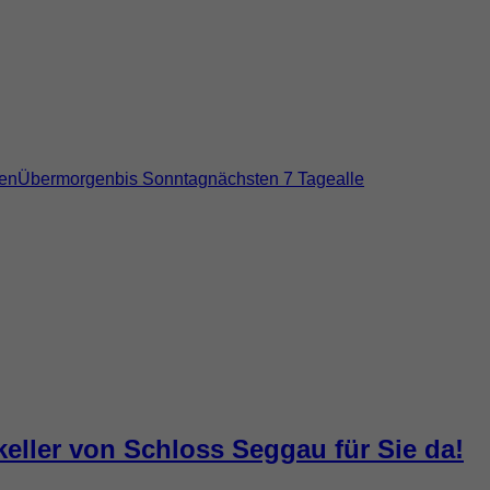
en
Übermorgen
bis Sonntag
nächsten 7 Tage
alle
keller von Schloss Seggau für Sie da!