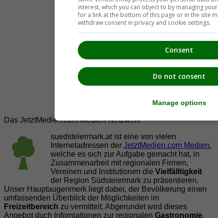
interest, which you can object to by managing you
for a link at the bottom of this page or in the sit
withdraw consent in privacy and cookie settings.
Consent
Do not consent
Manage options
Das JetztMedien.com Medien Netzwerk
suedsteiermark.at ist eine von vielen
Internetadressen der
JetztMedien.com Medien
,
welche es sich zur Aufgabe gemacht hat, in
Zusammenarbeit mit regionalen Firmen,
Vereinen und Institutionen die
Vielfälltigkeit
der Region Südsteiermark zu präsentieren.
Unser Hauptaugenmerk liegt dabei, der Bevölkerung einen
umfassenden Überblick der Möglichkeiten im
Freizeitbereich
zu vermittelt. Abgerundet wird dieses
Angebot duch Informationen zur regionalen
Gastronomie
,