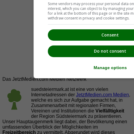
Some vendors may process your personal data on t
interest, which you can object to by managing you
for a link at the bottom of this page or in the sit
withdraw consent in privacy and cookie settings.
Consent
Do not consent
Manage options
Das JetztMedien.com Medien Netzwerk
suedsteiermark.at ist eine von vielen
Internetadressen der
JetztMedien.com Medien
,
welche es sich zur Aufgabe gemacht hat, in
Zusammenarbeit mit regionalen Firmen,
Vereinen und Institutionen die
Vielfälltigkeit
der Region Südsteiermark zu präsentieren.
Unser Hauptaugenmerk liegt dabei, der Bevölkerung einen
umfassenden Überblick der Möglichkeiten im
Freizeitbereich
zu vermittelt. Abgerundet wird dieses