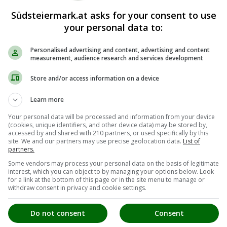
Südsteiermark.at asks for your consent to use
your personal data to:
Personalised advertising and content, advertising and content
measurement, audience research and services development
Store and/or access information on a device
Learn more
Your personal data will be processed and information from your device
(cookies, unique identifiers, and other device data) may be stored by,
accessed by and shared with 210 partners, or used specifically by this
site. We and our partners may use precise geolocation data.
List of
partners.
Some vendors may process your personal data on the basis of legitimate
interest, which you can object to by managing your options below. Look
for a link at the bottom of this page or in the site menu to manage or
withdraw consent in privacy and cookie settings.
Do not consent
Consent