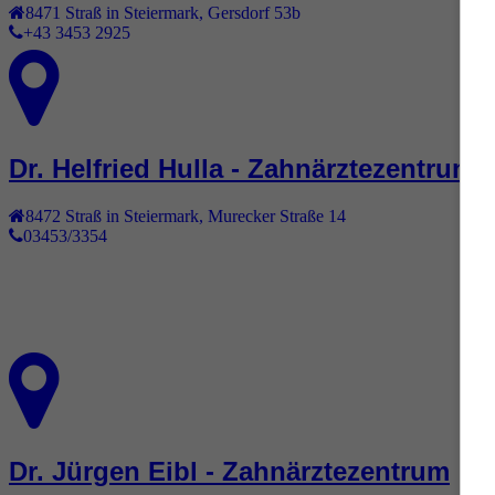
8471
Straß in Steiermark
,
Gersdorf 53b
+43 3453 2925
Dr. Helfried Hulla - Zahnärztezentrum
8472
Straß in Steiermark
,
Murecker Straße 14
03453/3354
Dr. Jürgen Eibl - Zahnärztezentrum