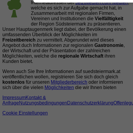
Internetadressen der
JetztMedien.com Medien
,
welche es sich zur Aufgabe gemacht hat, in
Zusammenarbeit mit regionalen Firmen,
Vereinen und Institutionen die
Vielfälltigkeit
der Region Südsteiermark zu präsentieren.
Unser Hauptaugenmerk liegt dabei, der Bevölkerung einen
umfassenden Überblick der Möglichkeiten im
Freizeitbereich
zu vermittelt. Abgerundet wird dieses
Angebot duch Informationen zur regionalen
Gastronomie
,
der Wirtschaft und der Präsentation der zahlreichen
Möglichkeiten, welche die
regionale Wirtschaft
ihren
Kunden bietet.
Wenn auch Sie Ihre Informationen auf suedsteiermark.at
veröffentlichen wollen, registrieren Sie sich doch gleich
kostenlos
für unseren
Mitgliederbereich
oder informieren
sich über die vielen
Möglichkeiten
die wir Ihnen bieten
Impressum
Kontakt &
Anfrage
Nutzungsbedingungen
Datenschutzerklärung
Offenleg
Cookie Einstellungen