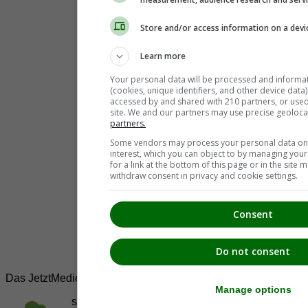
Store and/or access information on a devi
Learn more
Your personal data will be processed and informa
(cookies, unique identifiers, and other device data
accessed by and shared with 210 partners, or used s
site. We and our partners may use precise geoloca
partners.
Some vendors may process your personal data on t
interest, which you can object to by managing you
for a link at the bottom of this page or in the sit
withdraw consent in privacy and cookie settings.
Consent
Do not consent
Das JetztMedien.com Medien Netzwerk
Manage options
suedsteiermark.at ist eine von vielen