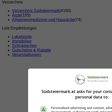
Verzeichnis
Verzeichnis Südsteiermark
(4160)
Ärzte
(155)
Allgemeinmediziner und Hausärzte
(74)
Link Empfehlungen
Lokalguide
Immobilien
Schnäppchen
Gutscheine & Rabatte
Veranstaltungen
Südsteiermark.at asks for your con
personal data to:
Personalised advertising and content, adve
measurement, audience research and serv