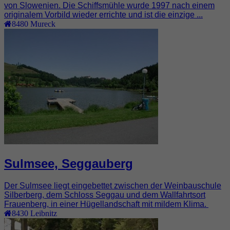
von Slowenien. Die Schiffsmühle wurde 1997 nach einem
originalem Vorbild wieder errichte und ist die einzige ...
8480
Mureck
Sulmsee, Seggauberg
Der Sulmsee liegt eingebettet zwischen der Weinbauschule
Silberberg, dem Schloss Seggau und dem Wallfahrtsort
Frauenberg, in einer Hügellandschaft mit mildem Klima.
8430
Leibnitz