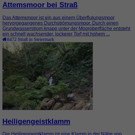
Attemsmoor bei Straß
Das Attemsmoor ist ein aus einem Überflutungsmoor
hervorgegangenes Durchströmungsmoor. Durch einen
Grundwasserstrom knapp unter der Mooroberfläche entsteht
ein schnell wachsender, lockerer Torf mit hohem ...
8472
Straß in Steiermark
Heiligengeistklamm
Die Heiligengeistklamm ist eine Klamm in der Nähe von