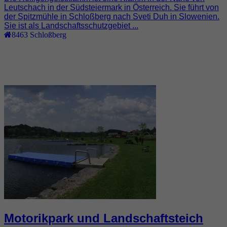
Leutschach in der Südsteiermark in Österreich. Sie führt von
der Spitzmühle in Schloßberg nach Sveti Duh in Slowenien.
Sie ist als Landschaftsschutzgebiet ...
8463
Schloßberg
Motorikpark und Landschaftsteich