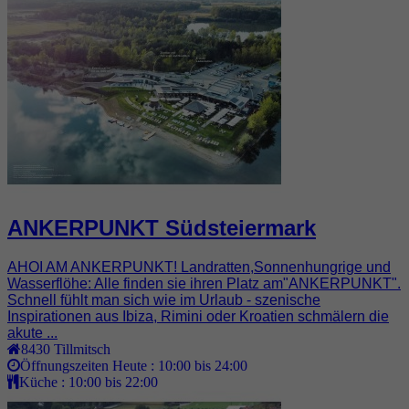
ANKERPUNKT Südsteiermark
AHOI AM ANKERPUNKT! Landratten,Sonnenhungrige und
Wasserflöhe: Alle finden sie ihren Platz am"ANKERPUNKT".
Schnell fühlt man sich wie im Urlaub - szenische
Inspirationen aus Ibiza, Rimini oder Kroatien schmälern die
akute ...
8430
Tillmitsch
Öffnungszeiten Heute :
10:00 bis 24:00
Küche :
10:00 bis 22:00