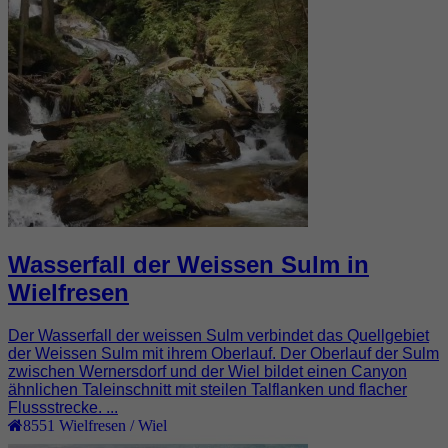
Wasserfall der Weissen Sulm in
Wielfresen
Der Wasserfall der weissen Sulm verbindet das Quellgebiet
der Weissen Sulm mit ihrem Oberlauf. Der Oberlauf der Sulm
zwischen Wernersdorf und der Wiel bildet einen Canyon
ähnlichen Taleinschnitt mit steilen Talflanken und flacher
Flussstrecke. ...
8551
Wielfresen / Wiel