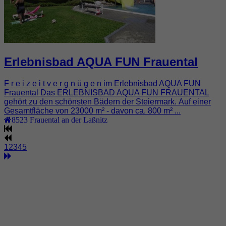
Erlebnisbad AQUA FUN Frauental
F r e i z e i t v e r g n ü g e n im Erlebnisbad AQUA FUN
Frauental Das ERLEBNISBAD AQUA FUN FRAUENTAL
gehört zu den schönsten Bädern der Steiermark. Auf einer
Gesamtfläche von 23000 m² - davon ca. 800 m² ...
8523
Frauental an der Laßnitz
1
2
3
4
5