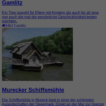
Gamlitz
Ein Tipp sowohl für Eltern mit Kindern als auch für all jene
von euch die mal die persönliche Geschicklichkeit testen
möchten.
8462
Gamlitz
Murecker Schiffsmühle
Die Schiffsmühle in Mureck liegt in einer der schönsten
Aulandschaften der Steiermark. Direkt an der Mur zur Grenze