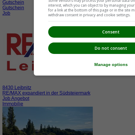
Some vendors may process your personal data on t
Gutschein
interest, which you can object to by managing you
Gutschein
for a link at the bottom of this page or in the sit
Job
withdraw consent in privacy and cookie settings.
Consent
Do not consent
Manage options
8430 Leibnitz
RE/MAX expandiert in der Südsteiermark
Job Angebot
Immobilie