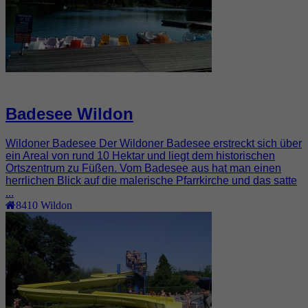
Badesee Wildon
Wildoner Badesee Der Wildoner Badesee erstreckt sich über
ein Areal von rund 10 Hektar und liegt dem historischen
Ortszentrum zu Füßen. Vom Badesee aus hat man einen
herrlichen Blick auf die malerische Pfarrkirche und das satte
...
8410
Wildon