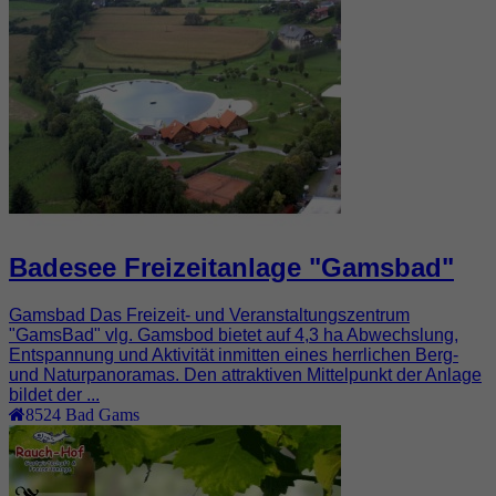
Badesee Freizeitanlage "Gamsbad"
Gamsbad Das Freizeit- und Veranstaltungszentrum
"GamsBad" vlg. Gamsbod bietet auf 4,3 ha Abwechslung,
Entspannung und Aktivität inmitten eines herrlichen Berg-
und Naturpanoramas. Den attraktiven Mittelpunkt der Anlage
bildet der ...
8524
Bad Gams