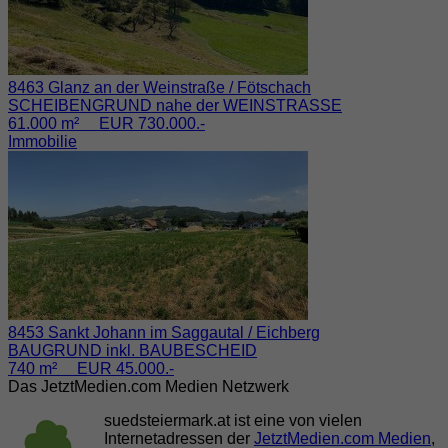
8463 Glanz an der Weinstraße / Fötschach
SCHEIBENGRUND nahe der WEINSTRASSE
61.000 m² EUR 730.000.-
Immobilie
8453 Sankt Johann im Saggautal / Eichberg
BAUGRUND inkl. BAUBESCHEID
740 m² EUR 45.000.-
Das JetztMedien.com Medien Netzwerk
suedsteiermark.at ist eine von vielen
Internetadressen der
JetztMedien.com Medien
,