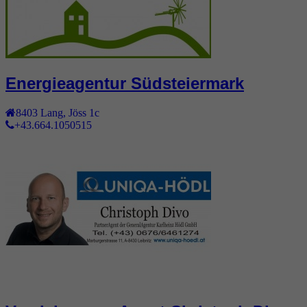
Energieagentur Südsteiermark
8403
Lang
,
Jöss 1c
+43.664.1050515