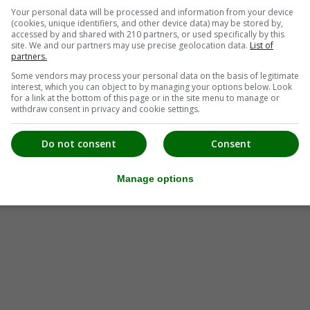
Your personal data will be processed and information from your device
(cookies, unique identifiers, and other device data) may be stored by,
accessed by and shared with 210 partners, or used specifically by this
site. We and our partners may use precise geolocation data.
List of
partners.
Some vendors may process your personal data on the basis of legitimate
interest, which you can object to by managing your options below. Look
for a link at the bottom of this page or in the site menu to manage or
withdraw consent in privacy and cookie settings.
Do not consent
Consent
Manage options