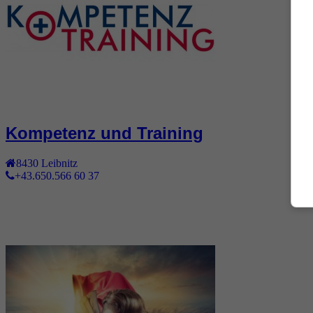
Kompetenz und Training
8430
Leibnitz
+43.650.566 60 37