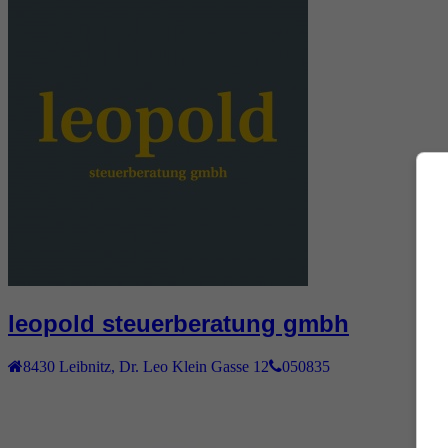
leopold steuerberatung gmbh
8430
Leibnitz
,
Dr. Leo Klein Gasse 12
050835